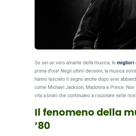
Se sei un vero amante della musica, le
migliori 
prima d’ora! Negli ultimi decenni, la musica soli
hanno lasciato il segno anche dopo aver abband
come Michael Jackson, Madonna e Prince. Non s
vita a brani che continuano a risuonare nelle nos
Il fenomeno della mu
’80