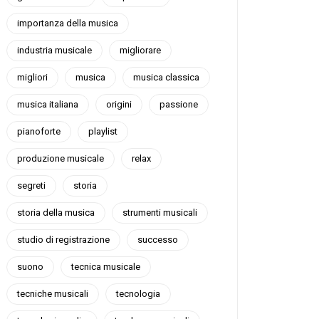
importanza della musica
industria musicale
migliorare
migliori
musica
musica classica
musica italiana
origini
passione
pianoforte
playlist
produzione musicale
relax
segreti
storia
storia della musica
strumenti musicali
studio di registrazione
successo
suono
tecnica musicale
tecniche musicali
tecnologia