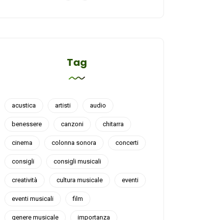
Tag
acustica
artisti
audio
benessere
canzoni
chitarra
cinema
colonna sonora
concerti
consigli
consigli musicali
creatività
cultura musicale
eventi
eventi musicali
film
genere musicale
importanza