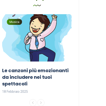
Musica
Musica
Le canzoni più emozionanti
Come sceglier
a
da includere nei tuoi
perfetta per i
spettacoli
18 Febbraio 2025
18 Febbraio 2025