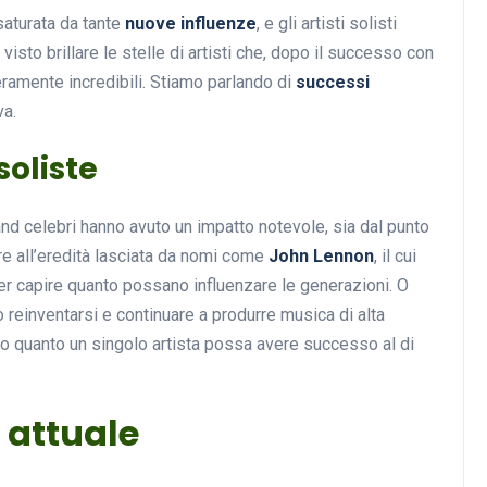
 saturata da tante
nuove influenze
, e gli artisti solisti
sto brillare le stelle di artisti che, dopo il successo con
eramente incredibili. Stiamo parlando di
successi
Musica
va.
soliste
nd celebri hanno avuto un impatto notevole, sia dal punto
re all’eredità lasciata da nomi come
John Lennon
, il cui
per capire quanto possano influenzare le generazioni. O
 reinventarsi e continuare a produrre musica di alta
Musicoterapia: un
ndo quanto un singolo artista possa avere successo al di
approccio innovativo per l
cura dei disturbi del sonno
 attuale
18 Febbraio 2025