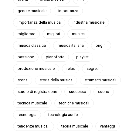
genere musicale
importanza
importanza della musica
industria musicale
migliorare
migliori
musica
musica classica
musica italiana
origini
passione
pianoforte
playlist
produzione musicale
relax
segreti
storia
storia della musica
strumenti musicali
studio di registrazione
successo
suono
tecnica musicale
tecniche musicali
tecnologia
tecnologia audio
tendenze musicali
teoria musicale
vantaggi