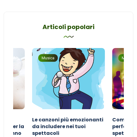
Articoli popolari
Musica
Musica
Le canzoni più emozionanti
Come sce
ivo per la
da includere nei tuoi
perfetta p
del sonno
spettacoli
spettacol