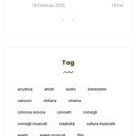
18 Febbraio 2025
18 Febbraio
Tag
acustica
artisti
audio
benessere
canzoni
chitarra
cinema
colonna sonora
concerti
consigli
consigli musicali
creatività
cultura musicale
eventi
eventi musicali
film