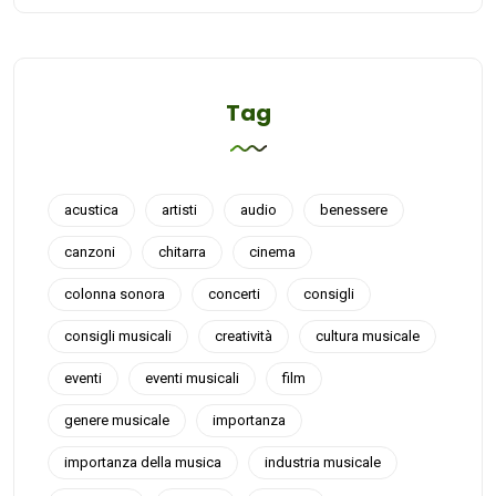
Tag
acustica
artisti
audio
benessere
canzoni
chitarra
cinema
colonna sonora
concerti
consigli
consigli musicali
creatività
cultura musicale
eventi
eventi musicali
film
genere musicale
importanza
importanza della musica
industria musicale