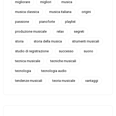
migliorare
migliori
musica
musica classica
musica italiana
origini
passione
pianoforte
playlist
produzione musicale
relax
segreti
storia
storia della musica
strumenti musicali
studio di registrazione
successo
suono
tecnica musicale
tecniche musicali
tecnologia
tecnologia audio
tendenze musicali
teoria musicale
vantaggi