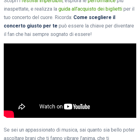
Scopri i
festival imperdibili
, esplora le
performance
più
inaspettate, e realizza la
guida all’acquisto dei biglietti
per il
tuo concerto del cuore. Ricorda:
Come scegliere il
concerto giusto per te
può essere la chiave per diventare
il fan che hai sempre sognato di essere!
Se sei un appassionato di musica, sai quanto sia bello poter
ascoltare brani che ti fanno vibrare l’anima, che ti