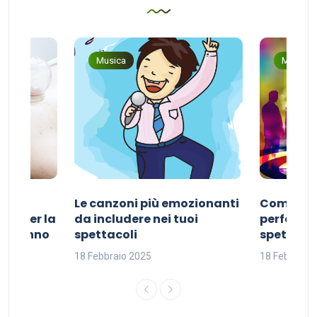
Musica
Musica
Le canzoni più emozionanti
Come sce
ivo per la
da includere nei tuoi
perfetta p
del sonno
spettacoli
spettacol
18 Febbraio 2025
18 Febbraio