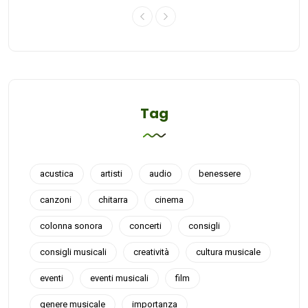
Tag
acustica
artisti
audio
benessere
canzoni
chitarra
cinema
colonna sonora
concerti
consigli
consigli musicali
creatività
cultura musicale
eventi
eventi musicali
film
genere musicale
importanza