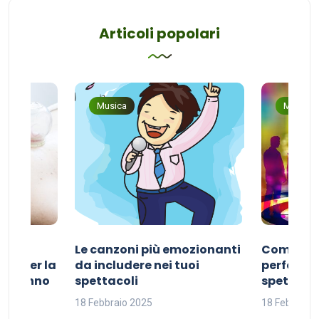
Articoli popolari
Musica
Musica
Le canzoni più emozionanti
Come sce
ivo per la
da includere nei tuoi
perfetta p
del sonno
spettacoli
spettacol
18 Febbraio 2025
18 Febbraio