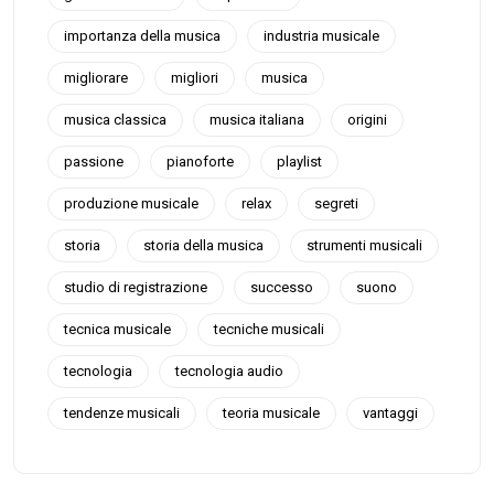
importanza della musica
industria musicale
migliorare
migliori
musica
musica classica
musica italiana
origini
passione
pianoforte
playlist
produzione musicale
relax
segreti
storia
storia della musica
strumenti musicali
studio di registrazione
successo
suono
tecnica musicale
tecniche musicali
tecnologia
tecnologia audio
tendenze musicali
teoria musicale
vantaggi