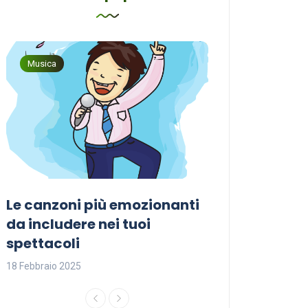
Musica
Musica
Le canzoni più emozionanti
Come sceglier
a
da includere nei tuoi
perfetta per i
spettacoli
18 Febbraio 2025
18 Febbraio 2025