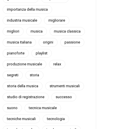
importanza della musica
industria musicale
migliorare
migliori
musica
musica classica
musica italiana
origini
passione
pianoforte
playlist
produzione musicale
relax
segreti
storia
storia della musica
strumenti musicali
studio di registrazione
successo
suono
tecnica musicale
tecniche musicali
tecnologia