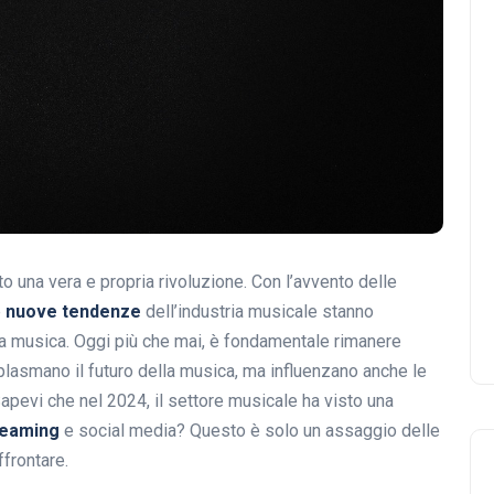
o una vera e propria rivoluzione. Con l’avvento delle
e
nuove tendenze
dell’industria musicale stanno
la musica. Oggi più che mai, è fondamentale rimanere
lasmano il futuro della musica, ma influenzano anche le
 Sapevi che nel 2024, il settore musicale ha visto una
reaming
e social media? Questo è solo un assaggio delle
ffrontare.