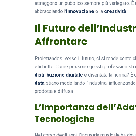
attraggono un pubblico sempre più variegato. È u
abbracciando l’
innovazione
e la
creatività
.
Il Futuro dell’Indust
Affrontare
Proiettandosi verso il futuro, ci si rende conto ch
etichette. Come possono questi professionisti n
distribuzione digitale
è diventata la norma? È
data
stiano modellando l’industria, influenzando 
prodotta e diffusa.
L’Importanza dell’Ada
Tecnologiche
Nel corso degli anni, l’industria musicale ha do