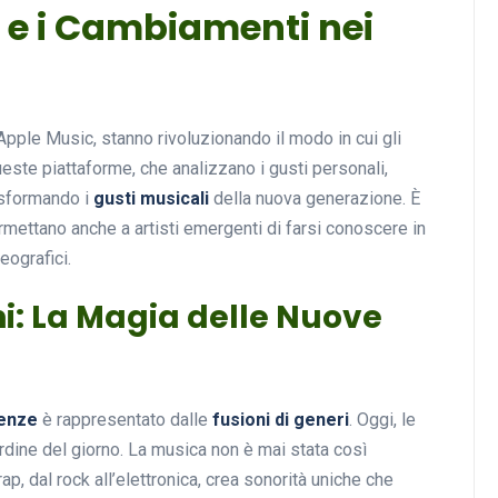
li e i Cambiamenti nei
Musica
Apple Music, stanno rivoluzionando il modo in cui gli
este piattaforme, che analizzano i gusti personali,
asformando i
gusti musicali
della nuova generazione. È
ettano anche a artisti emergenti di farsi conoscere in
eografici.
ni: La Magia delle Nuove
Musicoterapia: un
approccio innovativo per l
cura dei disturbi del sonno
enze
è rappresentato dalle
fusioni di generi
. Oggi, le
18 Febbraio 2025
l’ordine del giorno. La musica non è mai stata così
rap, dal rock all’elettronica, crea sonorità uniche che