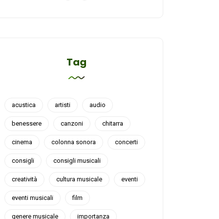
Tag
acustica
artisti
audio
benessere
canzoni
chitarra
cinema
colonna sonora
concerti
consigli
consigli musicali
creatività
cultura musicale
eventi
eventi musicali
film
genere musicale
importanza