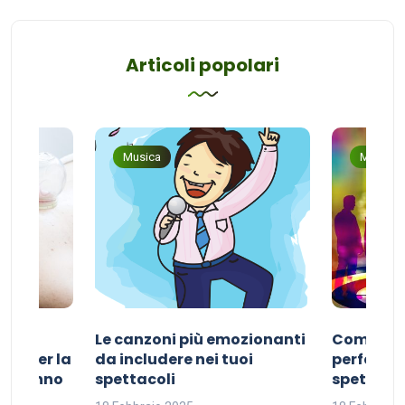
Articoli popolari
Musica
Musica
Le canzoni più emozionanti
Come sce
ivo per la
da includere nei tuoi
perfetta p
del sonno
spettacoli
spettacol