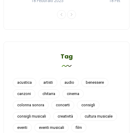
18 Febbraio 2025
18 Febbraio
Tag
acustica
artisti
audio
benessere
canzoni
chitarra
cinema
colonna sonora
concerti
consigli
consigli musicali
creatività
cultura musicale
eventi
eventi musicali
film