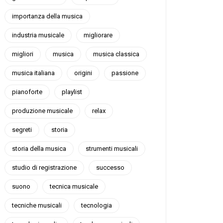
importanza della musica
industria musicale
migliorare
migliori
musica
musica classica
musica italiana
origini
passione
pianoforte
playlist
produzione musicale
relax
segreti
storia
storia della musica
strumenti musicali
studio di registrazione
successo
suono
tecnica musicale
tecniche musicali
tecnologia