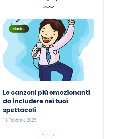
Musica
Musica
Le canzoni più emozionanti
Come sceglier
a
da includere nei tuoi
perfetta per i
spettacoli
18 Febbraio 2025
18 Febbraio 2025