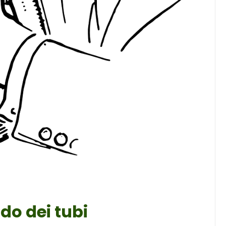
Musica
Musicoterapia: un
approccio innovativo per l
cura dei disturbi del sonno
18 Febbraio 2025
o dei tubi