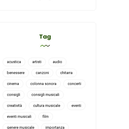
Tag
acustica
artisti
audio
benessere
canzoni
chitarra
cinema
colonna sonora
concerti
consigli
consigli musicali
creatività
cultura musicale
eventi
eventi musicali
film
genere musicale
importanza