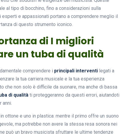
fetto che soddisfi le esigenze del musicista. Queste
ale al tipo di bocchino, fino a considerazioni sulla
i esperti e appassionati portano a comprendere meglio il
ortanza di questo strumento iconico.
ortanza di I migliori
are un tuba di qualità
ondamentale comprendere i
principali interventi
legati a
enzare la tua carriera musicale e la tua esperienza
to che non solo è difficile da suonare, ma anche di bassa
uba di qualità
ti proteggeranno da questi errori, aiutandoti
 anni.
in ottone e uno in plastica: mentre il primo offre un suono
ggevole, ma potrebbe non avere la stessa resa sonora nei
ome può un bravo musicista sfruttare le ultime tendenze