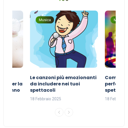
Musica
Musica
Le canzoni più emozionanti
Come sce
ivo per la
da includere nei tuoi
perfetta p
del sonno
spettacoli
spettacol
18 Febbraio 2025
18 Febbraio