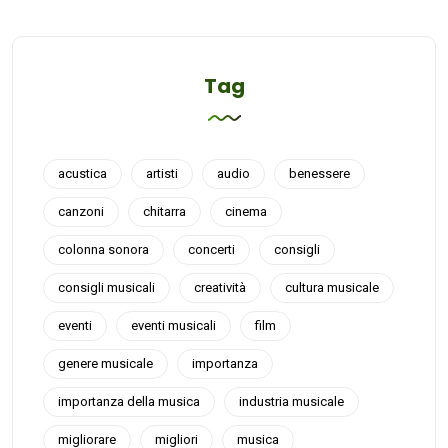
Tag
acustica
artisti
audio
benessere
canzoni
chitarra
cinema
colonna sonora
concerti
consigli
consigli musicali
creatività
cultura musicale
eventi
eventi musicali
film
genere musicale
importanza
importanza della musica
industria musicale
migliorare
migliori
musica