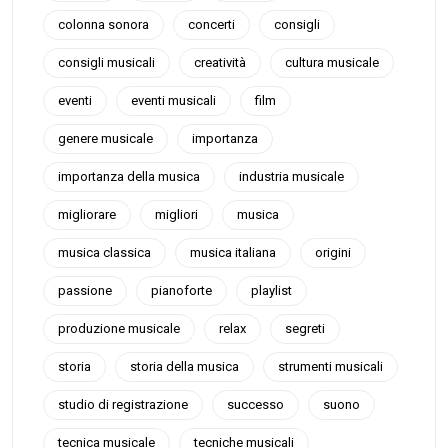
colonna sonora
concerti
consigli
consigli musicali
creatività
cultura musicale
eventi
eventi musicali
film
genere musicale
importanza
importanza della musica
industria musicale
migliorare
migliori
musica
musica classica
musica italiana
origini
passione
pianoforte
playlist
produzione musicale
relax
segreti
storia
storia della musica
strumenti musicali
studio di registrazione
successo
suono
tecnica musicale
tecniche musicali