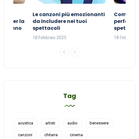
Le canzoni più emozionanti
Come sce
ivo per la
da includere nei tuoi
perfetta p
del sonno
spettacoli
spettacol
18 Febbraio 2025
18 Febbraio
Tag
acustica
artisti
audio
benessere
canzoni
chitarra
cinema