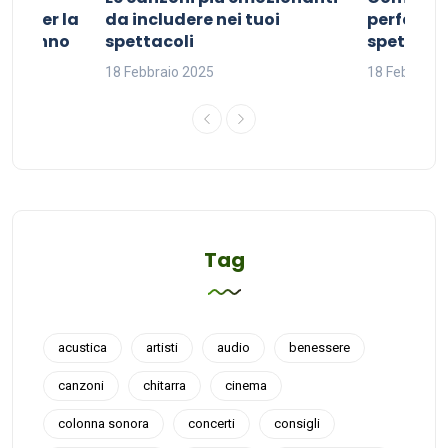
ivo per la
da includere nei tuoi
perfetta p
del sonno
spettacoli
spettacol
18 Febbraio 2025
18 Febbraio
Tag
acustica
artisti
audio
benessere
canzoni
chitarra
cinema
colonna sonora
concerti
consigli