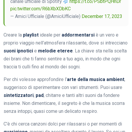
canale ufficiale di Spotify
https://t.co/PSbtPQHnDr
pic.twitter.com/R6bXbXDbKC
— Amici Ufficiale (@AmiciUfficiale)
December 17, 2023
Creare la
playlist
ideale per
addormentarsi
è un vero e
proprio viaggio nell’atmosfera rilassante, dove si intrecciano
suoni ipnotici
e
melodie eteree
. La chiave sta nella scelta
dei brani che ti fanno sentire a tuo agio, in modo che ogni
traccia ti culli fino al mondo dei sogni.
Per chi volesse approfondire l’
arte della musica ambient
,
suggerisco di sperimentare con vari strumenti. Puoi usare
sintetizzatori
,
pad
, chitarre e tanti altri suoni da fondere
insieme. Non dimenticare, il segreto è che la musica scorra
senza intoppi, quasi come un delicato respiro.
C’è chi cerca canzoni dolci per rilassarsi o per momenti di
guarigione
, magari da ascoltare durante il lavoro. Se sei un