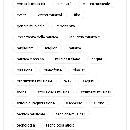
consigli musicali
creatività
cultura musicale
eventi
eventi musicali
film
genere musicale
importanza
importanza della musica
industria musicale
migliorare
migliori
musica
musica classica
musica italiana
origini
passione
pianoforte
playlist
produzione musicale
relax
segreti
storia
storia della musica
strumenti musicali
studio di registrazione
successo
suono
tecnica musicale
tecniche musicali
tecnologia
tecnologia audio