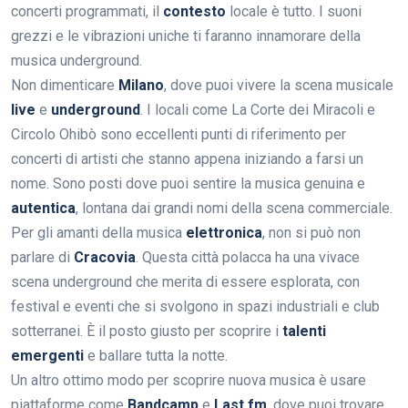
concerti programmati, il
contesto
locale è tutto. I suoni
grezzi e le vibrazioni uniche ti faranno innamorare della
musica underground.
Non dimenticare
Milano
, dove puoi vivere la scena musicale
live
e
underground
. I locali come La Corte dei Miracoli e
Circolo Ohibò sono eccellenti punti di riferimento per
concerti di artisti che stanno appena iniziando a farsi un
nome. Sono posti dove puoi sentire la musica genuina e
autentica
, lontana dai grandi nomi della scena commerciale.
Per gli amanti della musica
elettronica
, non si può non
parlare di
Cracovia
. Questa città polacca ha una vivace
scena underground che merita di essere esplorata, con
festival e eventi che si svolgono in spazi industriali e club
sotterranei. È il posto giusto per scoprire i
talenti
emergenti
e ballare tutta la notte.
Un altro ottimo modo per scoprire nuova musica è usare
piattaforme come
Bandcamp
e
Last.fm
, dove puoi trovare