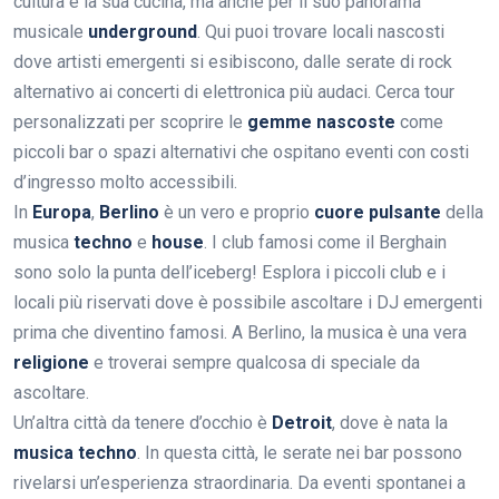
cultura e la sua cucina, ma anche per il suo panorama
musicale
underground
. Qui puoi trovare locali nascosti
dove artisti emergenti si esibiscono, dalle serate di rock
alternativo ai concerti di elettronica più audaci. Cerca tour
personalizzati per scoprire le
gemme nascoste
come
piccoli bar o spazi alternativi che ospitano eventi con costi
d’ingresso molto accessibili.
In
Europa
,
Berlino
è un vero e proprio
cuore pulsante
della
musica
techno
e
house
. I club famosi come il Berghain
sono solo la punta dell’iceberg! Esplora i piccoli club e i
locali più riservati dove è possibile ascoltare i DJ emergenti
prima che diventino famosi. A Berlino, la musica è una vera
religione
e troverai sempre qualcosa di speciale da
ascoltare.
Un’altra città da tenere d’occhio è
Detroit
, dove è nata la
musica techno
. In questa città, le serate nei bar possono
rivelarsi un’esperienza straordinaria. Da eventi spontanei a