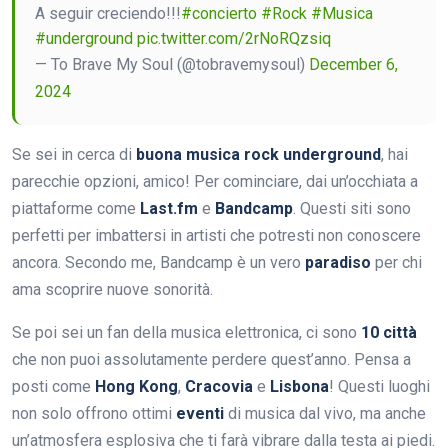
A seguir creciendo!!!
#concierto
#Rock
#Musica
#underground
pic.twitter.com/2rNoRQzsiq
— To Brave My Soul (@tobravemysoul)
December 6,
2024
Se sei in cerca di
buona musica rock underground
, hai
parecchie opzioni, amico! Per cominciare, dai un’occhiata a
piattaforme come
Last.fm
e
Bandcamp
. Questi siti sono
perfetti per imbattersi in artisti che potresti non conoscere
ancora. Secondo me, Bandcamp è un vero
paradiso
per chi
ama scoprire nuove sonorità.
Se poi sei un fan della musica elettronica, ci sono
10 città
che non puoi assolutamente perdere quest’anno. Pensa a
posti come
Hong Kong
,
Cracovia
e
Lisbona
! Questi luoghi
non solo offrono ottimi
eventi
di musica dal vivo, ma anche
un’atmosfera esplosiva che ti farà vibrare dalla testa ai piedi.