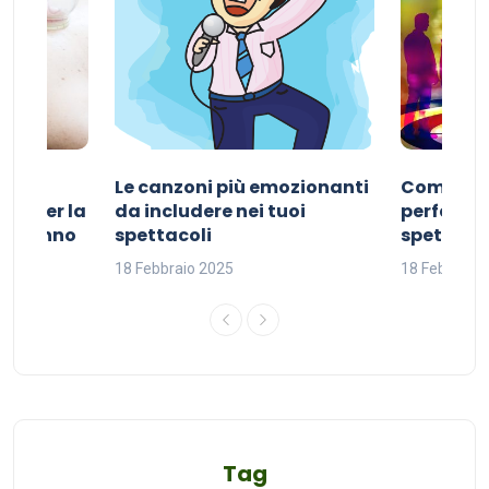
Le canzoni più emozionanti
Come sce
ivo per la
da includere nei tuoi
perfetta p
del sonno
spettacoli
spettacol
18 Febbraio 2025
18 Febbraio
Tag