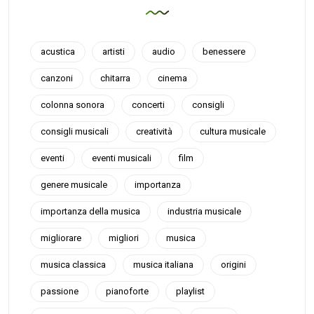
acustica
artisti
audio
benessere
canzoni
chitarra
cinema
colonna sonora
concerti
consigli
consigli musicali
creatività
cultura musicale
eventi
eventi musicali
film
genere musicale
importanza
importanza della musica
industria musicale
migliorare
migliori
musica
musica classica
musica italiana
origini
passione
pianoforte
playlist