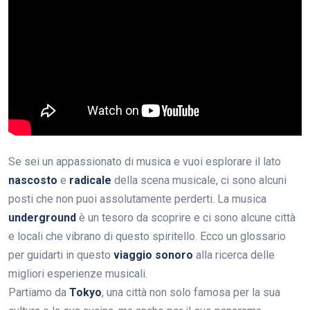
Se sei un appassionato di musica e vuoi esplorare il lato
nascosto
e
radicale
della scena musicale, ci sono alcuni
posti che non puoi assolutamente perderti. La musica
underground
è un tesoro da scoprire e ci sono alcune città
e locali che vibrano di questo spiritello. Ecco un glossario
per guidarti in questo
viaggio sonoro
alla ricerca delle
migliori esperienze musicali.
Partiamo da
Tokyo
, una città non solo famosa per la sua