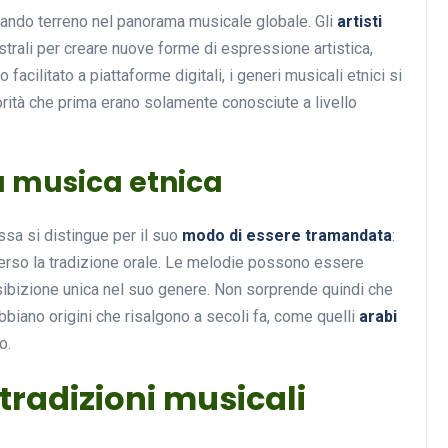
ndo terreno nel panorama musicale globale. Gli
artisti
strali per creare nuove forme di espressione artistica,
 facilitato a piattaforme digitali, i generi musicali etnici si
Musica
rità che prima erano solamente conosciute a livello
la musica etnica
ssa si distingue per il suo
modo di essere tramandata
:
verso la tradizione orale. Le melodie possono essere
sibizione unica nel suo genere. Non sorprende quindi che
Musicoterapia: un
biano origini che risalgono a secoli fa, come quelli
arabi
approccio innovativo per l
o.
cura dei disturbi del sonno
 tradizioni musicali
18 Febbraio 2025