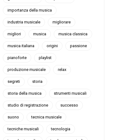
importanza della musica
industria musicale
migliorare
migliori
musica
musica classica
musica italiana
origini
passione
pianoforte
playlist
produzione musicale
relax
segreti
storia
storia della musica
strumenti musicali
studio di registrazione
successo
suono
tecnica musicale
tecniche musicali
tecnologia