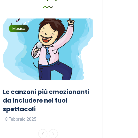
Musica
Musica
Le canzoni più emozionanti
Come sceglier
a
da includere nei tuoi
perfetta per i
spettacoli
18 Febbraio 2025
18 Febbraio 2025