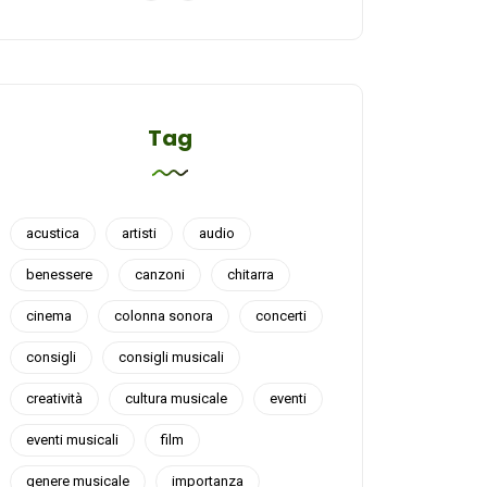
Tag
acustica
artisti
audio
benessere
canzoni
chitarra
cinema
colonna sonora
concerti
consigli
consigli musicali
creatività
cultura musicale
eventi
eventi musicali
film
genere musicale
importanza