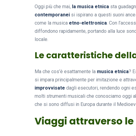
Oggi più che mai,
la musica etnica
sta guadagna
contemporanei
si ispirano a questi suoni ance
come la musica
etno-elettronica
. Con l’accesso
diffondono rapidamente, portando alla luce sono
locale.
Le caratteristiche del
Ma che cos’è esattamente la
musica etnica
? E
si impara principalmente per imitazione e attra
improvvisate
dagli esecutori, rendendo ogni e
molti strumenti musicali che conosciamo oggi ab
che si sono diffusi in Europa durante il Medioev
Viaggi attraverso le