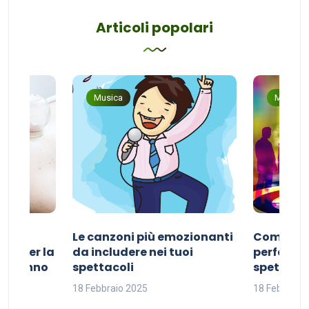
Articoli popolari
Musica
Musica
Le canzoni più emozionanti
Come sce
ivo per la
da includere nei tuoi
perfetta p
del sonno
spettacoli
spettacol
18 Febbraio 2025
18 Febbraio