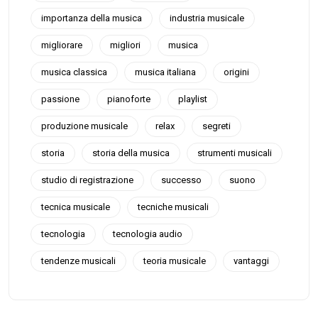
importanza della musica
industria musicale
migliorare
migliori
musica
musica classica
musica italiana
origini
passione
pianoforte
playlist
produzione musicale
relax
segreti
storia
storia della musica
strumenti musicali
studio di registrazione
successo
suono
tecnica musicale
tecniche musicali
tecnologia
tecnologia audio
tendenze musicali
teoria musicale
vantaggi