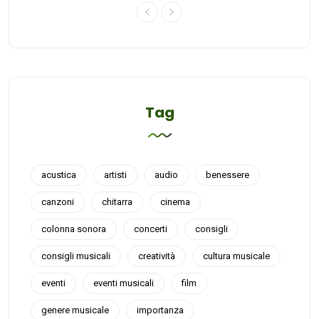
Tag
acustica
artisti
audio
benessere
canzoni
chitarra
cinema
colonna sonora
concerti
consigli
consigli musicali
creatività
cultura musicale
eventi
eventi musicali
film
genere musicale
importanza