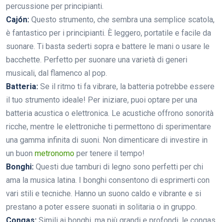
percussione per principianti.
Cajón:
Questo strumento, che sembra una semplice scatola,
è fantastico per i principianti. È leggero, portatile e facile da
suonare. Ti basta sederti sopra e battere le mani o usare le
bacchette. Perfetto per suonare una varietà di generi
musicali, dal flamenco al pop.
Batteria:
Se il ritmo ti fa vibrare, la batteria potrebbe essere
il tuo strumento ideale! Per iniziare, puoi optare per una
batteria acustica o elettronica. Le acustiche offrono sonorità
ricche, mentre le elettroniche ti permettono di sperimentare
una gamma infinita di suoni. Non dimenticare di investire in
un buon
metronomo
per tenere il tempo!
Bonghi:
Questi due tamburi di legno sono perfetti per chi
ama la musica latina. I bonghi consentono di esprimerti con
vari stili e tecniche. Hanno un suono caldo e vibrante e si
prestano a poter essere suonati in solitaria o in gruppo.
Congas:
Simili ai bonghi, ma più grandi e profondi, le congas