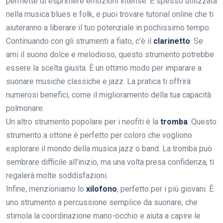
permette di esprimere emozioni intense. È spesso utilizzata
nella musica blues e folk, e puoi trovare tutorial online che ti
aiuteranno a liberare il tuo potenziale in pochissimo tempo.
Continuando con gli strumenti a fiato, c’è il
clarinetto
. Se
ami il suono dolce e melodioso, questo strumento potrebbe
essere la scelta giusta. È un ottimo modo per imparare a
suonare musiche classiche e jazz. La pratica ti offrirà
numerosi benefici, come il miglioramento della tua capacità
polmonare.
Un altro strumento popolare per i neofiti è la
tromba
. Questo
strumento a ottone è perfetto per coloro che vogliono
esplorare il mondo della musica jazz o band. La tromba può
sembrare difficile all’inizio, ma una volta presa confidenza, ti
regalerà molte soddisfazioni.
Infine, menzioniamo lo
xilofono
, perfetto per i più giovani. È
uno strumento a percussione semplice da suonare, che
stimola la coordinazione mano-occhio e aiuta a capire le