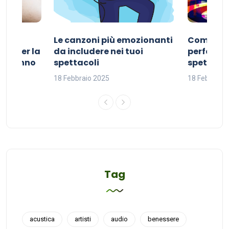
Le canzoni più emozionanti
Come sce
ivo per la
da includere nei tuoi
perfetta p
del sonno
spettacoli
spettacol
18 Febbraio 2025
18 Febbraio
Tag
acustica
artisti
audio
benessere