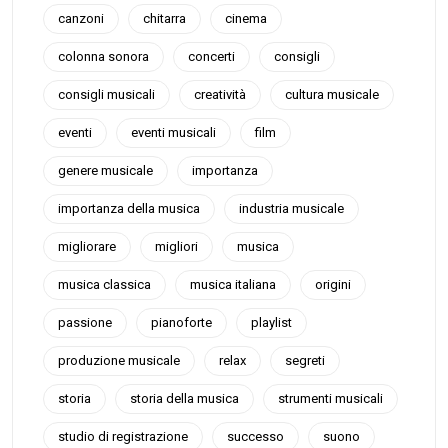
canzoni
chitarra
cinema
colonna sonora
concerti
consigli
consigli musicali
creatività
cultura musicale
eventi
eventi musicali
film
genere musicale
importanza
importanza della musica
industria musicale
migliorare
migliori
musica
musica classica
musica italiana
origini
passione
pianoforte
playlist
produzione musicale
relax
segreti
storia
storia della musica
strumenti musicali
studio di registrazione
successo
suono