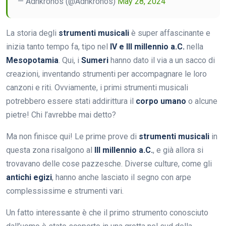
— Adnkronos (@Adnkronos)
May 28, 2024
La storia degli
strumenti musicali
è super affascinante e
inizia tanto tempo fa, tipo nel
IV e III millennio a.C.
nella
Mesopotamia
. Qui, i
Sumeri
hanno dato il via a un sacco di
creazioni, inventando strumenti per accompagnare le loro
canzoni e riti. Ovviamente, i primi strumenti musicali
potrebbero essere stati addirittura il
corpo umano
o alcune
pietre! Chi l’avrebbe mai detto?
Ma non finisce qui! Le prime prove di
strumenti musicali
in
questa zona risalgono al
III millennio a.C.
, e già allora si
trovavano delle cose pazzesche. Diverse culture, come gli
antichi egizi
, hanno anche lasciato il segno con arpe
complessissime e strumenti vari.
Un fatto interessante è che il primo strumento conosciuto