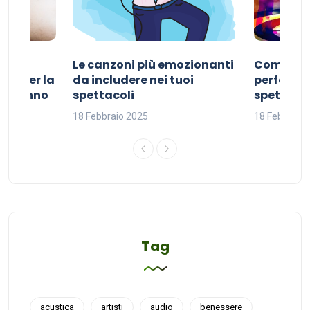
Le canzoni più emozionanti
Come sce
ivo per la
da includere nei tuoi
perfetta p
del sonno
spettacoli
spettacol
18 Febbraio 2025
18 Febbraio
Tag
acustica
artisti
audio
benessere