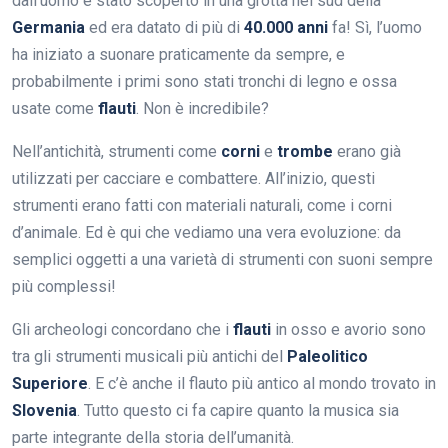
dall’uomo è stato scoperto in una grotta nel sud della
Germania
ed era datato di più di
40.000 anni
fa! Sì, l’uomo
ha iniziato a suonare praticamente da sempre, e
probabilmente i primi sono stati tronchi di legno e ossa
usate come
flauti
. Non è incredibile?
Nell’antichità, strumenti come
corni
e
trombe
erano già
utilizzati per cacciare e combattere. All’inizio, questi
strumenti erano fatti con materiali naturali, come i corni
d’animale. Ed è qui che vediamo una vera evoluzione: da
semplici oggetti a una varietà di strumenti con suoni sempre
più complessi!
Gli archeologi concordano che i
flauti
in osso e avorio sono
tra gli strumenti musicali più antichi del
Paleolitico
Superiore
. E c’è anche il flauto più antico al mondo trovato in
Slovenia
. Tutto questo ci fa capire quanto la musica sia
parte integrante della storia dell’umanità.