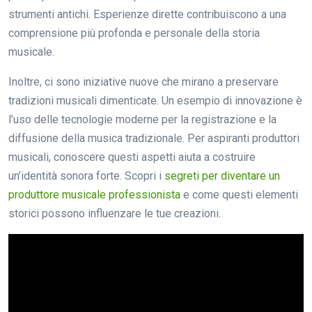
strumenti antichi. Esperienze dirette contribuiscono a una
comprensione più profonda e personale della storia
musicale.
Inoltre, ci sono iniziative nuove che mirano a preservare
tradizioni musicali dimenticate. Un esempio di innovazione è
l’uso delle tecnologie moderne per la registrazione e la
diffusione della musica tradizionale. Per aspiranti produttori
musicali, conoscere questi aspetti aiuta a costruire
un’identità sonora forte. Scopri i
segreti per diventare un
produttore musicale professionista
e come questi elementi
storici possono influenzare le tue creazioni.