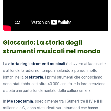
Glossario: La storia degli
strumenti musicali nel mondo
La
storia degli strumenti musicali
è davvero affascinante
e affonda le radici nel tempo, risalendo a periodi molto
lontani nella
preistoria
. I primi strumenti che conosciamo
sono stati fabbricati oltre 40.000 anni fa, e la loro creazione
è stata una parte fondamentale della cultura umana.
In
Mesopotamia
, specialmente tra i Sumeri, tra il IV e il III
millennio a.C., sono stati ideati vari strumenti che hanno