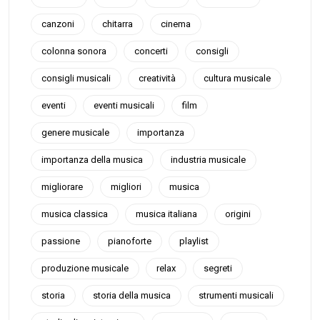
canzoni
chitarra
cinema
colonna sonora
concerti
consigli
consigli musicali
creatività
cultura musicale
eventi
eventi musicali
film
genere musicale
importanza
importanza della musica
industria musicale
migliorare
migliori
musica
musica classica
musica italiana
origini
passione
pianoforte
playlist
produzione musicale
relax
segreti
storia
storia della musica
strumenti musicali