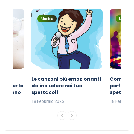
Musica
Musica
Le canzoni più emozionanti
Come sce
ivo per la
da includere nei tuoi
perfetta p
del sonno
spettacoli
spettacol
18 Febbraio 2025
18 Febbraio