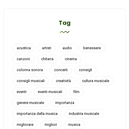
Tag
acustica
artisti
audio
benessere
canzoni
chitarra
cinema
colonna sonora
concerti
consigli
consigli musicali
creatività
cultura musicale
eventi
eventi musicali
film
genere musicale
importanza
importanza della musica
industria musicale
migliorare
migliori
musica