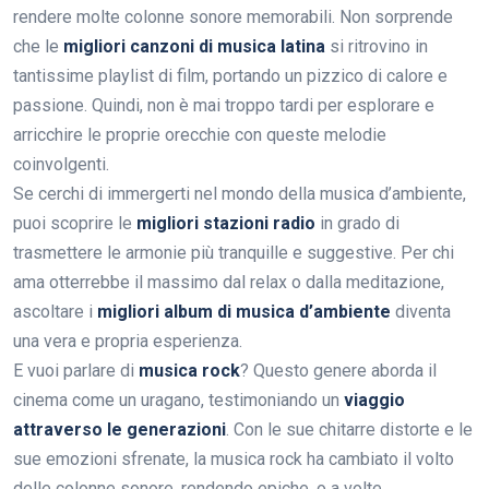
rendere molte colonne sonore memorabili. Non sorprende
che le
migliori canzoni di musica latina
si ritrovino in
tantissime playlist di film, portando un pizzico di calore e
passione. Quindi, non è mai troppo tardi per esplorare e
arricchire le proprie orecchie con queste melodie
coinvolgenti.
Se cerchi di immergerti nel mondo della musica d’ambiente,
puoi scoprire le
migliori stazioni radio
in grado di
trasmettere le armonie più tranquille e suggestive. Per chi
ama otterrebbe il massimo dal relax o dalla meditazione,
ascoltare i
migliori album di musica d’ambiente
diventa
una vera e propria esperienza.
E vuoi parlare di
musica rock
? Questo genere aborda il
cinema come un uragano, testimoniando un
viaggio
attraverso le generazioni
. Con le sue chitarre distorte e le
sue emozioni sfrenate, la musica rock ha cambiato il volto
delle colonne sonore, rendendo epiche, o a volte,