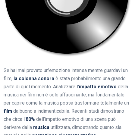
Se hai mai provato un’emozione intensa mentre guardavi un
film,
la colonna sonora
è stata probabilmente una grande
parte di quel momento. Analizzare
l’impatto emotivo
della
musica nei film non è solo affascinante, ma fondamentale
per capire come la musica possa trasformare totalmente un
film
da buono a indimenticabile. Recenti studi dimostrano
che circa l’
80%
dell’impatto emotivo di una scena può
derivare dalla
musica
utilizzata, dimostrando quanto sia