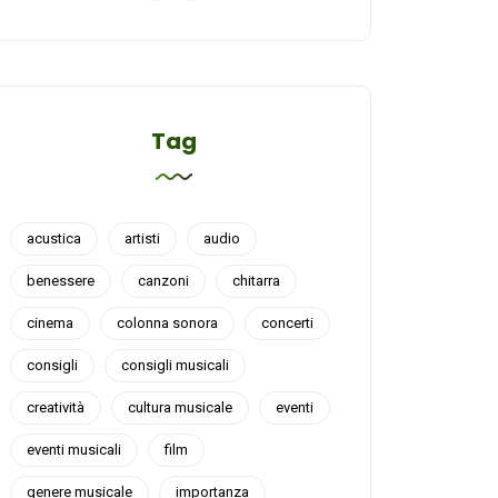
Tag
acustica
artisti
audio
benessere
canzoni
chitarra
cinema
colonna sonora
concerti
consigli
consigli musicali
creatività
cultura musicale
eventi
eventi musicali
film
genere musicale
importanza