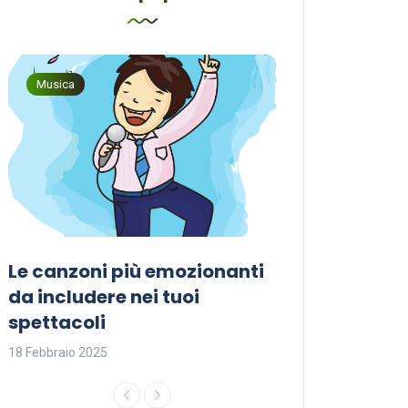
Musica
Musica
Le canzoni più emozionanti
Come sceglier
a
da includere nei tuoi
perfetta per i
spettacoli
18 Febbraio 2025
18 Febbraio 2025