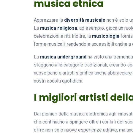
musica etnica
Apprezzare la
diversità musicale
non è solo un
La
musica religiosa
, ad esempio, gioca un ruo
celebrazioni e riti. Inoltre, la
musicologia
fornis
forme musicali, rendendole accessibili anche a 
La
musica underground
ha visto una tremenda e
sfuggono alle categorie tradizionali, creando spa
nuove band e artisti significa anche abbraccia
nostri ascolti quotidiani.
I migliori artisti de
Dai pionieri della musica elettronica agli innova
che continuano a spingere oltre i confini del su
offre non solo nuove esperienze uditive, ma anch