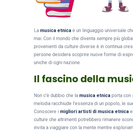
La
musica etnica
è un linguaggio universale che 
mai. Con il mondo che diventa sempre più globale,
provenienti da culture diverse è in continua cresc
persone desidera scoprire nuove forme di espress
uniche di ogni nazione.
Il fascino della mus
Non c’è dubbio che la
musica etnica
porta con s
melodia racchiude l’essenza di un popolo, le s
Conoscere i
migliori artisti di musica etnica
e 
culture che altrimenti potrebbero rimanere sconosc
invita a viaggiare con la mente mentre esploriam