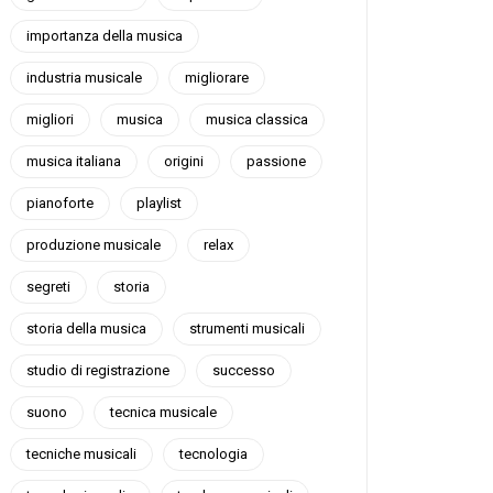
importanza della musica
industria musicale
migliorare
migliori
musica
musica classica
musica italiana
origini
passione
pianoforte
playlist
produzione musicale
relax
segreti
storia
storia della musica
strumenti musicali
studio di registrazione
successo
suono
tecnica musicale
tecniche musicali
tecnologia