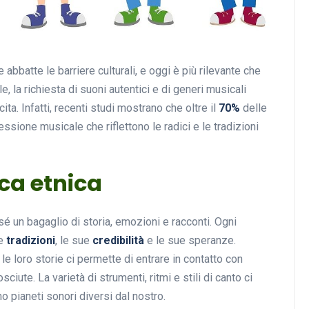
Musica
abbatte le barriere culturali, e oggi è più rilevante che
 la richiesta di suoni autentici e di generi musicali
ita. Infatti, recenti studi mostrano che oltre il
70%
delle
ione musicale che riflettono le radici e le tradizioni
ica etnica
Musicoterapia: un
é un bagaglio di storia, emozioni e racconti. Ogni
approccio innovativo per l
ue
tradizioni
, le sue
credibilità
e le sue speranze.
cura dei disturbi del sonno
le loro storie ci permette di entrare in contatto con
18 Febbraio 2025
iute. La varietà di strumenti, ritmi e stili di canto ci
o pianeti sonori diversi dal nostro.