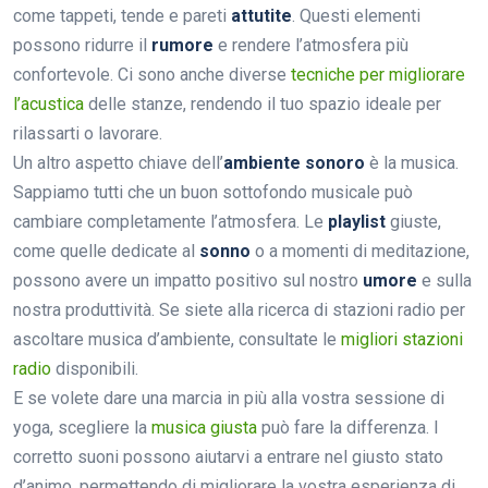
come tappeti, tende e pareti
attutite
. Questi elementi
possono ridurre il
rumore
e rendere l’atmosfera più
confortevole. Ci sono anche diverse
tecniche per migliorare
l’acustica
delle stanze, rendendo il tuo spazio ideale per
rilassarti o lavorare.
Un altro aspetto chiave dell’
ambiente sonoro
è la musica.
Sappiamo tutti che un buon sottofondo musicale può
cambiare completamente l’atmosfera. Le
playlist
giuste,
come quelle dedicate al
sonno
o a momenti di meditazione,
possono avere un impatto positivo sul nostro
umore
e sulla
nostra produttività. Se siete alla ricerca di stazioni radio per
ascoltare musica d’ambiente, consultate le
migliori stazioni
radio
disponibili.
E se volete dare una marcia in più alla vostra sessione di
yoga, scegliere la
musica giusta
può fare la differenza. I
corretto suoni possono aiutarvi a entrare nel giusto stato
d’animo, permettendo di migliorare la vostra esperienza di