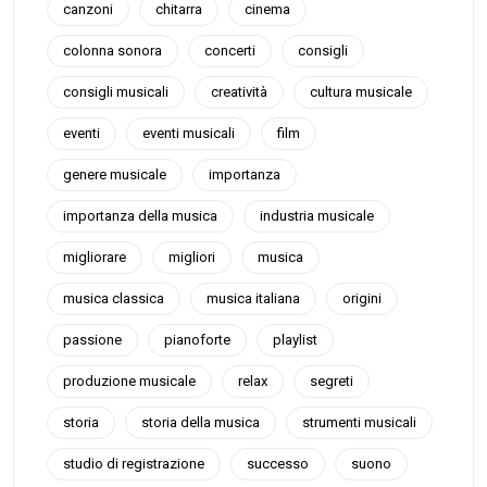
canzoni
chitarra
cinema
colonna sonora
concerti
consigli
consigli musicali
creatività
cultura musicale
eventi
eventi musicali
film
genere musicale
importanza
importanza della musica
industria musicale
migliorare
migliori
musica
musica classica
musica italiana
origini
passione
pianoforte
playlist
produzione musicale
relax
segreti
storia
storia della musica
strumenti musicali
studio di registrazione
successo
suono