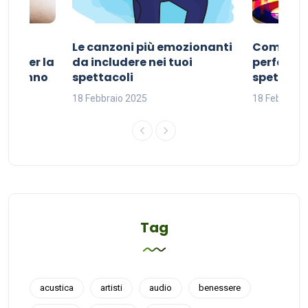
Le canzoni più emozionanti
Come sce
ivo per la
da includere nei tuoi
perfetta p
del sonno
spettacoli
spettacol
18 Febbraio 2025
18 Febbraio
Tag
acustica
artisti
audio
benessere