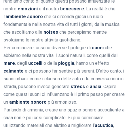
rendiamo conto di quanto questi possano influenzare le
nostre
emozioni
e il nostro
benessere
. La realtà è che
l’
ambiente sonoro
che ci circonda gioca un ruolo
fondamentale nella nostra vita di tutti i giorni, dalla musica
che ascoltiamo alle
noises
che percepiamo mentre
svolgiamo le nostre attività quotidiane.
Per cominciare, ci sono diverse tipologie di
suoni
che
abbiamo nella nostra vita. I suoni naturali, come quelli del
mare
, degli
uccelli
o della
pioggia
, hanno un effetto
calmante
e ci possono far sentire più sereni. D’altro canto, i
suoni urbani, come i clacson delle auto o le conversazioni in
strada, possono invece generare
stress
e
ansia
. Capire
come questi suoni ci influenzano è il primo passo per creare
un
ambiente sonoro
più armonioso.
Parlando di armonia, creare uno spazio sonoro accogliente a
casa non è poi così complicato. Si può cominciare
utilizzando materiali che aiutino a migliorare l’
acustica
,