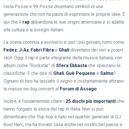
Isola Posse e 99 Posse diventano simboli di una
generazione che non ha paura di esprimere le proprie idee. È
qui che il
rap
abbandona le sue origini americane e si adatta
alla cultura e ai bisogni italiani.
La scena continua a evolversi e, per i più giovani, nomi come
Fedez
,
J-Ax
,
Fabri Fibra
e
Ghali
diventano dei veri e propri
idoli. Oggi il rap è parte integrante della musica italiana, con
album come “Rockstar” di
Sfera Ebbasta
che spaccano le
classifiche. E che dire di
Ghali
,
Guè Pequeno
e
Salmo
?
Ognuno di loro ha lasciato il segno e costantemente attirano
le masse nei big concerti al
Forum di Assago
.
Inoltre, è fondamentale citare i
25 dischi più importanti
che
hanno forgiato la storia del rap in Italia. Non si può
dimenticare che l’hip hop è nato nel quartier generale di DJ
Kool Herc, ma ha trovato casa anche nel nostro bel paese e