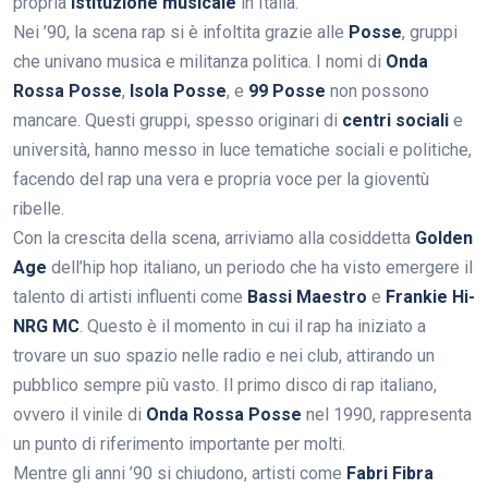
propria
istituzione musicale
in Italia.
Nei ’90, la scena rap si è infoltita grazie alle
Posse
, gruppi
che univano musica e militanza politica. I nomi di
Onda
Rossa Posse
,
Isola Posse
, e
99 Posse
non possono
mancare. Questi gruppi, spesso originari di
centri sociali
e
università, hanno messo in luce tematiche sociali e politiche,
facendo del rap una vera e propria voce per la gioventù
ribelle.
Con la crescita della scena, arriviamo alla cosiddetta
Golden
Age
dell’hip hop italiano, un periodo che ha visto emergere il
talento di artisti influenti come
Bassi Maestro
e
Frankie Hi-
NRG MC
. Questo è il momento in cui il rap ha iniziato a
trovare un suo spazio nelle radio e nei club, attirando un
pubblico sempre più vasto. Il primo disco di rap italiano,
ovvero il vinile di
Onda Rossa Posse
nel 1990, rappresenta
un punto di riferimento importante per molti.
Mentre gli anni ’90 si chiudono, artisti come
Fabri Fibra