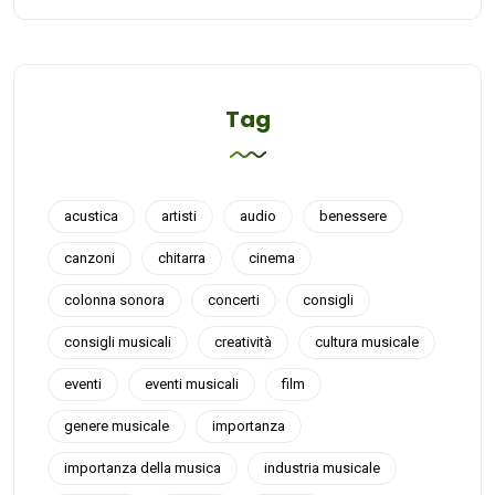
Tag
acustica
artisti
audio
benessere
canzoni
chitarra
cinema
colonna sonora
concerti
consigli
consigli musicali
creatività
cultura musicale
eventi
eventi musicali
film
genere musicale
importanza
importanza della musica
industria musicale