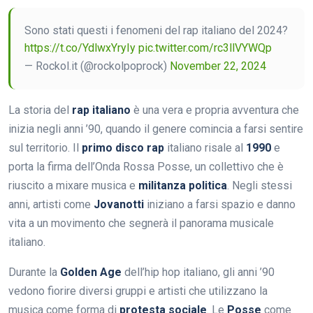
Sono stati questi i fenomeni del rap italiano del 2024?
https://t.co/YdlwxYryIy
pic.twitter.com/rc3llVYWQp
— Rockol.it (@rockolpoprock)
November 22, 2024
La storia del
rap italiano
è una vera e propria avventura che
inizia negli anni ’90, quando il genere comincia a farsi sentire
sul territorio. Il
primo disco rap
italiano risale al
1990
e
porta la firma dell’Onda Rossa Posse, un collettivo che è
riuscito a mixare musica e
militanza politica
. Negli stessi
anni, artisti come
Jovanotti
iniziano a farsi spazio e danno
vita a un movimento che segnerà il panorama musicale
italiano.
Durante la
Golden Age
dell’hip hop italiano, gli anni ’90
vedono fiorire diversi gruppi e artisti che utilizzano la
musica come forma di
protesta sociale
. Le
Posse
come