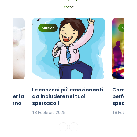
Musica
Musica
Le canzoni più emozionanti
Come sce
ivo per la
da includere nei tuoi
perfetta p
del sonno
spettacoli
spettacol
18 Febbraio 2025
18 Febbraio