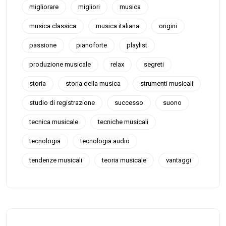
migliorare
migliori
musica
musica classica
musica italiana
origini
passione
pianoforte
playlist
produzione musicale
relax
segreti
storia
storia della musica
strumenti musicali
studio di registrazione
successo
suono
tecnica musicale
tecniche musicali
tecnologia
tecnologia audio
tendenze musicali
teoria musicale
vantaggi