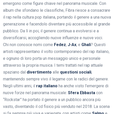
emergono come figure chiave nel panorama musicale. Con
album che sfondano le classifiche, Fibra riesce a consacrare
il rap nella cultura pop italiana, portando il genere a una nuova
generazione e facendolo diventare più accessibile al grande
pubblico. Da lì in poi, il genere continua a evolversi e a
diversificarsi, accogliendo nuove influenze e nuove voci.
Chi non conosce nomi come
Fedez
,
J-Ax
, e
Ghali
? Questi
artisti rappresentano il volto contemporaneo del rap italiano,
e ognuno di loro porta un messaggio unico e personale
attraverso la propria musica. I temi trattati nel rap attuale
spaziano dal
divertimento
alle
questioni sociali
,
mantenendo sempre vivo il legame con le radici del genere.
Negli ultimi anni, il
rap italiano
ha anche visto l’emergere di
nuove forze nel panorama musicale:
Sfera Ebbasta
con
“Rockstar” ha portato il genere a un pubblico ancora più
vasto, diventando il cd fisico più venduto nel 2018. La scena
si fa sempre più viva e variegata, con artisti come
Salmo
e