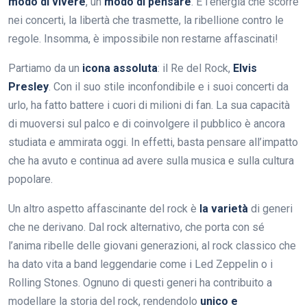
modo di vivere
, un
modo di pensare
. È l’energia che scorre
nei concerti, la libertà che trasmette, la ribellione contro le
regole. Insomma, è impossibile non restarne affascinati!
Partiamo da un
icona assoluta
: il Re del Rock,
Elvis
Presley
. Con il suo stile inconfondibile e i suoi concerti da
urlo, ha fatto battere i cuori di milioni di fan. La sua capacità
di muoversi sul palco e di coinvolgere il pubblico è ancora
studiata e ammirata oggi. In effetti, basta pensare all’impatto
che ha avuto e continua ad avere sulla musica e sulla cultura
popolare.
Un altro aspetto affascinante del rock è
la varietà
di generi
che ne derivano. Dal rock alternativo, che porta con sé
l’anima ribelle delle giovani generazioni, al rock classico che
ha dato vita a band leggendarie come i Led Zeppelin o i
Rolling Stones. Ognuno di questi generi ha contribuito a
modellare la storia del rock, rendendolo
unico e