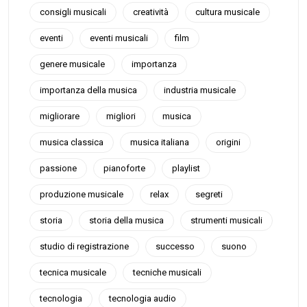
consigli musicali
creatività
cultura musicale
eventi
eventi musicali
film
genere musicale
importanza
importanza della musica
industria musicale
migliorare
migliori
musica
musica classica
musica italiana
origini
passione
pianoforte
playlist
produzione musicale
relax
segreti
storia
storia della musica
strumenti musicali
studio di registrazione
successo
suono
tecnica musicale
tecniche musicali
tecnologia
tecnologia audio