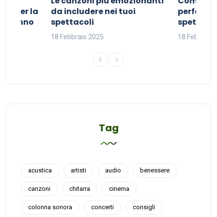
Le canzoni più emozionanti
Come sce
ivo per la
da includere nei tuoi
perfetta p
del sonno
spettacoli
spettacol
18 Febbraio 2025
18 Febbraio
Tag
acustica
artisti
audio
benessere
canzoni
chitarra
cinema
colonna sonora
concerti
consigli