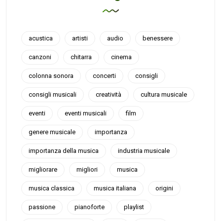
acustica
artisti
audio
benessere
canzoni
chitarra
cinema
colonna sonora
concerti
consigli
consigli musicali
creatività
cultura musicale
eventi
eventi musicali
film
genere musicale
importanza
importanza della musica
industria musicale
migliorare
migliori
musica
musica classica
musica italiana
origini
passione
pianoforte
playlist