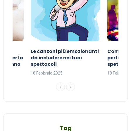
Le canzoni più emozionanti
Come sce
ivo per la
da includere nei tuoi
perfetta p
del sonno
spettacoli
spettacol
18 Febbraio 2025
18 Febbraio
Tag