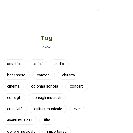
Tag
acustica
artisti
audio
benessere
canzoni
chitarra
cinema
colonna sonora
concerti
consigli
consigli musicali
creatività
cultura musicale
eventi
eventi musicali
film
genere musicale
importanza