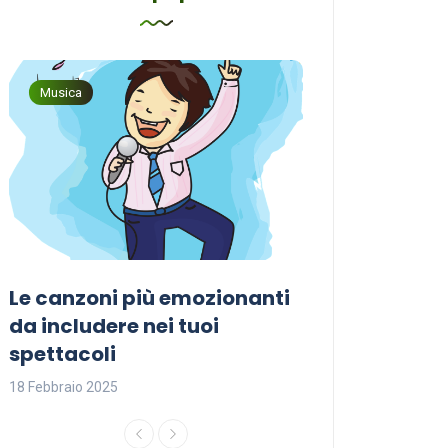
Musica
Musica
Le canzoni più emozionanti
Come sceglier
a
da includere nei tuoi
perfetta per i
spettacoli
18 Febbraio 2025
18 Febbraio 2025