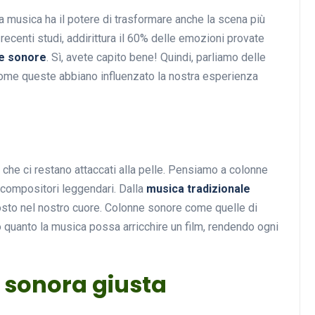
la musica ha il potere di trasformare anche la scena più
ecenti studi, addirittura il 60% delle emozioni provate
e sonore
. Sì, avete capito bene! Quindi, parliamo delle
Musica
ome queste abbiano influenzato la nostra esperienza
 che ci restano attaccati alla pelle. Pensiamo a colonne
 compositori leggendari. Dalla
musica tradizionale
Musicoterapia: un
posto nel nostro cuore. Colonne sonore come quelle di
approccio innovativo per l
 quanto la musica possa arricchire un film, rendendo ogni
cura dei disturbi del sonno
18 Febbraio 2025
a sonora giusta