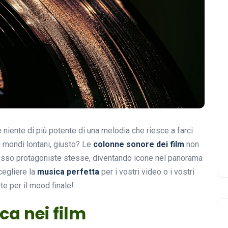
’è niente di più potente di una melodia che riesce a farci
in mondi lontani, giusto? Le
colonne sonore dei film
non
sso protagoniste stesse, diventando icone nel panorama
cegliere la
musica perfetta
per i vostri video o i vostri
rte per il mood finale!
ca nei film