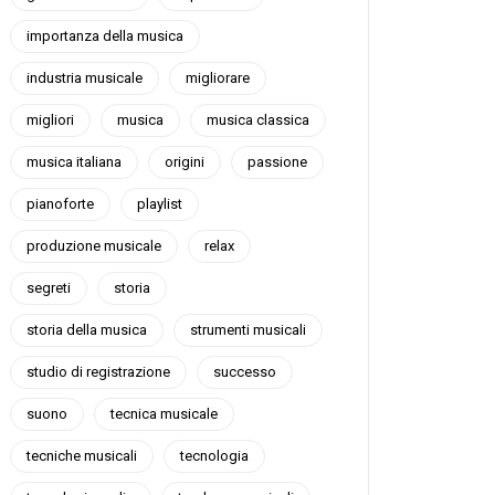
importanza della musica
industria musicale
migliorare
migliori
musica
musica classica
musica italiana
origini
passione
pianoforte
playlist
produzione musicale
relax
segreti
storia
storia della musica
strumenti musicali
studio di registrazione
successo
suono
tecnica musicale
tecniche musicali
tecnologia