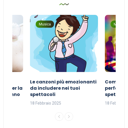
Musica
Musica
Le canzoni più emozionanti
Come sce
ivo per la
da includere nei tuoi
perfetta p
del sonno
spettacoli
spettacol
18 Febbraio 2025
18 Febbraio