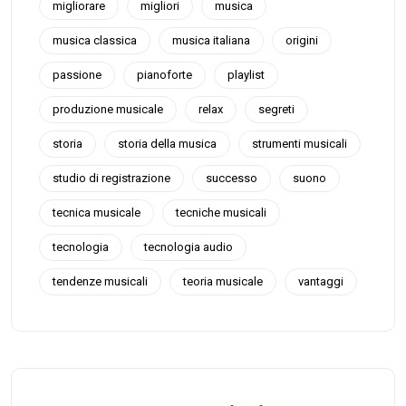
migliorare
migliori
musica
musica classica
musica italiana
origini
passione
pianoforte
playlist
produzione musicale
relax
segreti
storia
storia della musica
strumenti musicali
studio di registrazione
successo
suono
tecnica musicale
tecniche musicali
tecnologia
tecnologia audio
tendenze musicali
teoria musicale
vantaggi