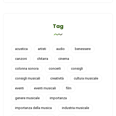
Tag
acustica
artisti
audio
benessere
canzoni
chitarra
cinema
colonna sonora
concerti
consigli
consigli musicali
creatività
cultura musicale
eventi
eventi musicali
film
genere musicale
importanza
importanza della musica
industria musicale