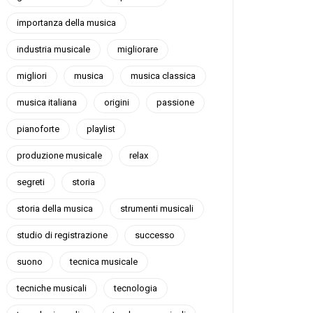
importanza della musica
industria musicale
migliorare
migliori
musica
musica classica
musica italiana
origini
passione
pianoforte
playlist
produzione musicale
relax
segreti
storia
storia della musica
strumenti musicali
studio di registrazione
successo
suono
tecnica musicale
tecniche musicali
tecnologia