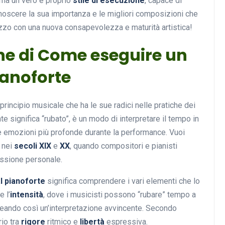
 ma un vero e proprio
stile di esecuzione
, capace di
noscere la sua importanza e le migliori composizioni che
ezzo con una nuova consapevolezza e maturità artistica!
Musica
one di Come eseguire un
ianoforte
n principio musicale che ha le sue radici nelle pratiche dei
te significa “rubato”, è un modo di interpretare il tempo in
re emozioni più profonde durante la performance. Vuoi
 nei
secoli XIX
e
XX
, quando compositori e pianisti
Musicoterapia: un
essione personale.
approccio innovativo per l
cura dei disturbi del sonno
l pianoforte
significa comprendere i vari elementi che lo
e l’
intensità
, dove i musicisti possono “rubare” tempo a
18 Febbraio 2025
reando così un’interpretazione avvincente. Secondo
rio tra
rigore
ritmico e
libertà
espressiva.