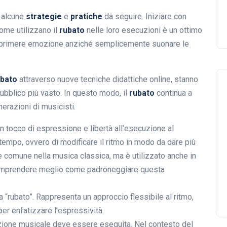
o alcune
strategie
e
pratiche
da seguire. Iniziare con
come utilizzano il
rubato
nelle loro esecuzioni è un ottimo
i esprimere emozione anziché semplicemente suonare le
ubato
attraverso nuove tecniche didattiche online, stanno
pubblico più vasto. In questo modo, il
rubato
continua a
erazioni di musicisti.
 tocco di espressione e libertà all’esecuzione al
 tempo, ovvero di modificare il ritmo in modo da dare più
è comune nella musica classica, ma è utilizzato anche in
a comprendere meglio come padroneggiare questa
ca “rubato”. Rappresenta un approccio flessibile al ritmo,
er enfatizzare l’espressività.
sizione musicale deve essere eseguita. Nel contesto del