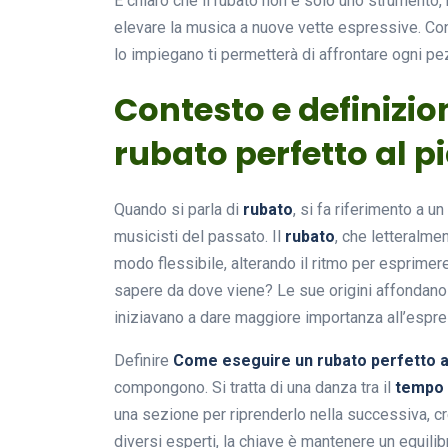
È chiaro che il rubato non è solo uno strumento,
elevare la musica a nuove vette espressive. Co
lo impiegano ti permetterà di affrontare ogni p
Contesto e definizi
rubato perfetto al p
Quando si parla di
rubato
, si fa riferimento a u
musicisti del passato. Il
rubato
, che letteralmen
modo flessibile, alterando il ritmo per esprime
sapere da dove viene? Le sue origini affondano
iniziavano a dare maggiore importanza all’espr
Definire
Come eseguire un rubato perfetto a
compongono. Si tratta di una danza tra il
tempo
una sezione per riprenderlo nella successiva, c
diversi esperti, la chiave è mantenere un equilib