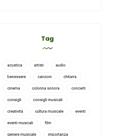
Tag
acustica
artisti
audio
benessere
canzoni
chitarra
cinema
colonna sonora
concerti
consigli
consigli musicali
creatività
cultura musicale
eventi
eventi musicali
film
genere musicale
importanza