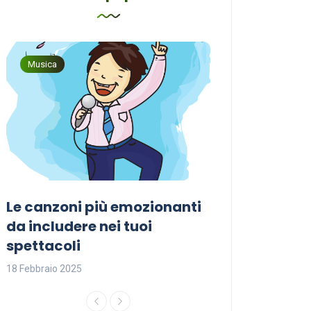
Musica
Musica
Le canzoni più emozionanti
Come sceglier
a
da includere nei tuoi
perfetta per i
spettacoli
18 Febbraio 2025
18 Febbraio 2025