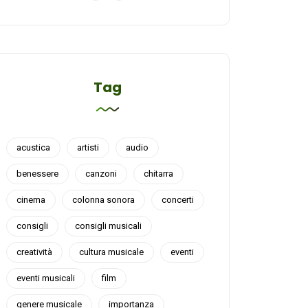
Tag
acustica
artisti
audio
benessere
canzoni
chitarra
cinema
colonna sonora
concerti
consigli
consigli musicali
creatività
cultura musicale
eventi
eventi musicali
film
genere musicale
importanza