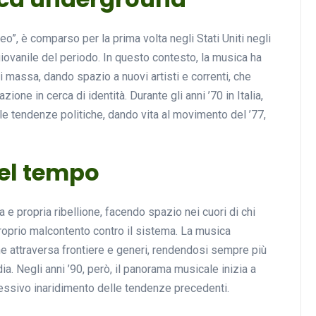
neo”, è comparso per la prima volta negli Stati Uniti negli
 giovanile del periodo. In questo contesto, la musica ha
Musica
i massa, dando spazio a nuovi artisti e correnti, che
zione in cerca di identità. Durante gli anni ’70 in Italia,
le tendenze politiche, dando vita al movimento del ’77,
nel tempo
Musicoterapia: un
a e propria ribellione, facendo spazio nei cuori di chi
approccio innovativo per l
roprio malcontento contro il sistema. La musica
cura dei disturbi del sonno
he attraversa frontiere e generi, rendendosi sempre più
a. Negli anni ’90, però, il panorama musicale inizia a
18 Febbraio 2025
essivo inaridimento delle tendenze precedenti.