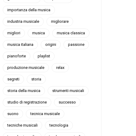
importanza della musica
industria musicale
migliorare
migliori
musica
musica classica
musica italiana
origini
passione
pianoforte
playlist
produzione musicale
relax
segreti
storia
storia della musica
strumenti musicali
studio di registrazione
successo
suono
tecnica musicale
tecniche musicali
tecnologia