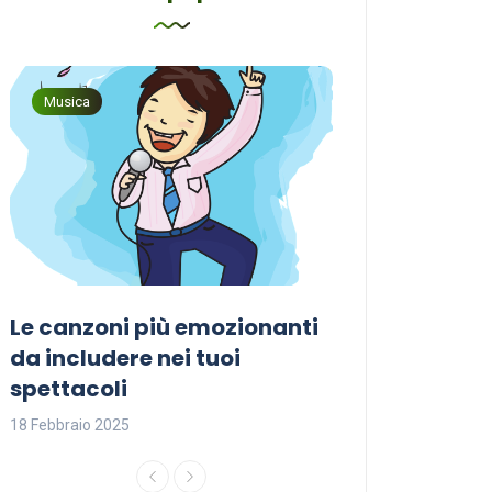
Musica
Musica
Le canzoni più emozionanti
Come sceglier
a
da includere nei tuoi
perfetta per i
spettacoli
18 Febbraio 2025
18 Febbraio 2025