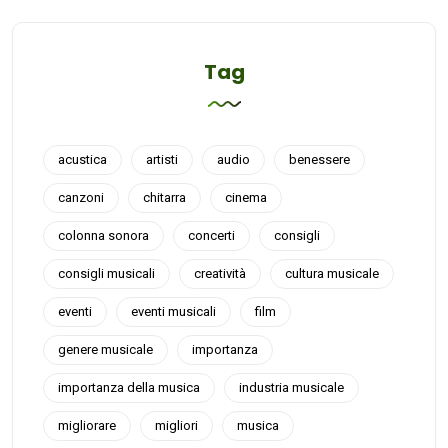
Tag
acustica
artisti
audio
benessere
canzoni
chitarra
cinema
colonna sonora
concerti
consigli
consigli musicali
creatività
cultura musicale
eventi
eventi musicali
film
genere musicale
importanza
importanza della musica
industria musicale
migliorare
migliori
musica