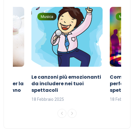
Musica
Musica
Le canzoni più emozionanti
Come sce
ivo per la
da includere nei tuoi
perfetta p
del sonno
spettacoli
spettacol
18 Febbraio 2025
18 Febbraio