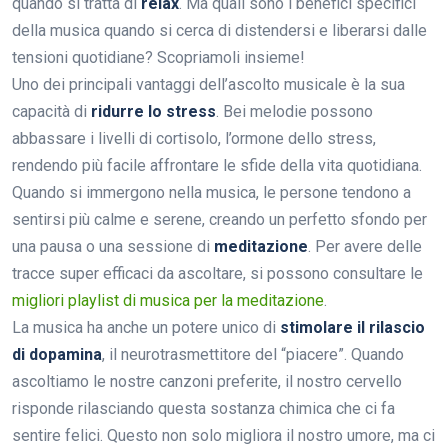
quando si tratta di
relax
. Ma quali sono i benefici specifici
della musica quando si cerca di distendersi e liberarsi dalle
tensioni quotidiane? Scopriamoli insieme!
Uno dei principali vantaggi dell’ascolto musicale è la sua
capacità di
ridurre lo stress
. Bei melodie possono
abbassare i livelli di cortisolo, l’ormone dello stress,
rendendo più facile affrontare le sfide della vita quotidiana.
Quando si immergono nella musica, le persone tendono a
sentirsi più calme e serene, creando un perfetto sfondo per
una pausa o una sessione di
meditazione
. Per avere delle
tracce super efficaci da ascoltare, si possono consultare le
migliori playlist di musica per la meditazione
.
La musica ha anche un potere unico di
stimolare il rilascio
di dopamina
, il neurotrasmettitore del “piacere”. Quando
ascoltiamo le nostre canzoni preferite, il nostro cervello
risponde rilasciando questa sostanza chimica che ci fa
sentire felici. Questo non solo migliora il nostro umore, ma ci