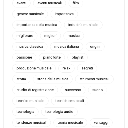
eventi
eventi musicali
film
genere musicale
importanza
importanza della musica
industria musicale
migliorare
migliori
musica
musica classica
musica italiana
origini
passione
pianoforte
playlist
produzione musicale
relax
segreti
storia
storia della musica
strumenti musicali
studio di registrazione
successo
suono
tecnica musicale
tecniche musicali
tecnologia
tecnologia audio
tendenze musicali
teoria musicale
vantaggi