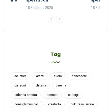
del sonno
spettacoli
spettacol
18 Febbraio 2025
18 Febbraio
Tag
acustica
artisti
audio
benessere
canzoni
chitarra
cinema
colonna sonora
concerti
consigli
consigli musicali
creatività
cultura musicale