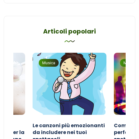
Articoli popolari
Musica
Musica
Le canzoni più emozionanti
Come sce
ivo per la
da includere nei tuoi
perfetta p