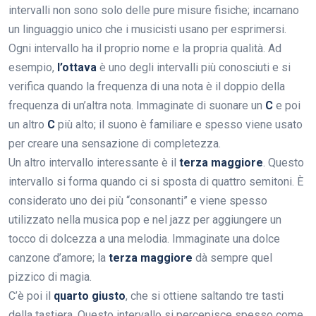
intervalli non sono solo delle pure misure fisiche; incarnano
un linguaggio unico che i musicisti usano per esprimersi.
Ogni intervallo ha il proprio nome e la propria qualità. Ad
esempio,
l’ottava
è uno degli intervalli più conosciuti e si
verifica quando la frequenza di una nota è il doppio della
frequenza di un’altra nota. Immaginate di suonare un
C
e poi
un altro
C
più alto; il suono è familiare e spesso viene usato
per creare una sensazione di completezza.
Un altro intervallo interessante è il
terza maggiore
. Questo
intervallo si forma quando ci si sposta di quattro semitoni. È
considerato uno dei più “consonanti” e viene spesso
utilizzato nella musica pop e nel jazz per aggiungere un
tocco di dolcezza a una melodia. Immaginate una dolce
canzone d’amore; la
terza maggiore
dà sempre quel
pizzico di magia.
C’è poi il
quarto giusto
, che si ottiene saltando tre tasti
della tastiera. Questo intervallo si percepisce spesso come