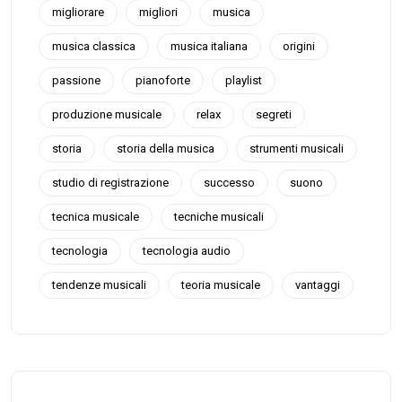
migliorare
migliori
musica
musica classica
musica italiana
origini
passione
pianoforte
playlist
produzione musicale
relax
segreti
storia
storia della musica
strumenti musicali
studio di registrazione
successo
suono
tecnica musicale
tecniche musicali
tecnologia
tecnologia audio
tendenze musicali
teoria musicale
vantaggi