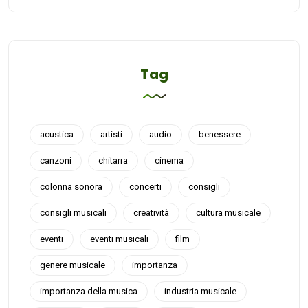
Tag
acustica
artisti
audio
benessere
canzoni
chitarra
cinema
colonna sonora
concerti
consigli
consigli musicali
creatività
cultura musicale
eventi
eventi musicali
film
genere musicale
importanza
importanza della musica
industria musicale