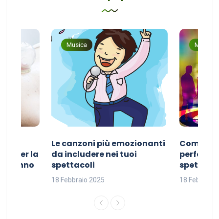
Musica
Musica
Le canzoni più emozionanti
Come sce
ivo per la
da includere nei tuoi
perfetta p
del sonno
spettacoli
spettacol
18 Febbraio 2025
18 Febbraio