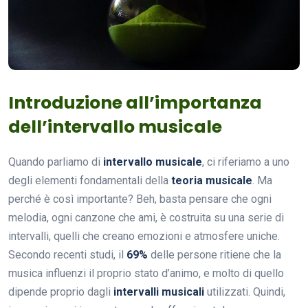
Introduzione all’importanza
dell’intervallo musicale
Quando parliamo di
intervallo musicale
, ci riferiamo a uno
degli elementi fondamentali della
teoria musicale
. Ma
perché è così importante? Beh, basta pensare che ogni
melodia, ogni canzone che ami, è costruita su una serie di
intervalli, quelli che creano emozioni e atmosfere uniche.
Secondo recenti studi, il
69%
delle persone ritiene che la
musica influenzi il proprio stato d’animo, e molto di quello
dipende proprio dagli
intervalli musicali
utilizzati. Quindi,