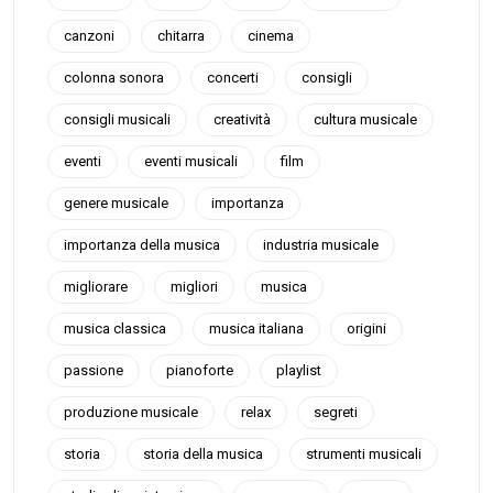
canzoni
chitarra
cinema
colonna sonora
concerti
consigli
consigli musicali
creatività
cultura musicale
eventi
eventi musicali
film
genere musicale
importanza
importanza della musica
industria musicale
migliorare
migliori
musica
musica classica
musica italiana
origini
passione
pianoforte
playlist
produzione musicale
relax
segreti
storia
storia della musica
strumenti musicali