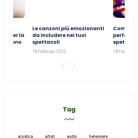
Le canzoni più emozionanti
Come sce
ivo per la
da includere nei tuoi
perfetta p
del sonno
spettacoli
spettacol
18 Febbraio 2025
18 Febbraio
Tag
acustica
artisti
audio
benessere