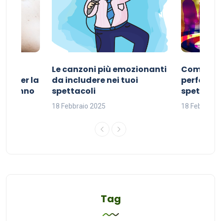
Le canzoni più emozionanti
Come sce
ivo per la
da includere nei tuoi
perfetta p
del sonno
spettacoli
spettacol
18 Febbraio 2025
18 Febbraio
Tag