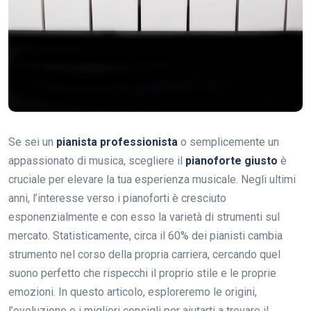
Se sei un
pianista professionista
o semplicemente un
appassionato di musica, scegliere il
pianoforte giusto
è
cruciale per elevare la tua esperienza musicale. Negli ultimi
anni, l’interesse verso i pianoforti è cresciuto
esponenzialmente e con esso la varietà di strumenti sul
mercato. Statisticamente, circa il 60% dei pianisti cambia
strumento nel corso della propria carriera, cercando quel
suono perfetto che rispecchi il proprio stile e le proprie
emozioni. In questo articolo, esploreremo le origini,
l’evoluzione e i migliori consigli per aiutarti a trovare il