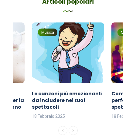
Articoli popolari
Musica
Musica
Le canzoni più emozionanti
Come sce
ivo per la
da includere nei tuoi
perfetta p
del sonno
spettacoli
spettacol
18 Febbraio 2025
18 Febbraio