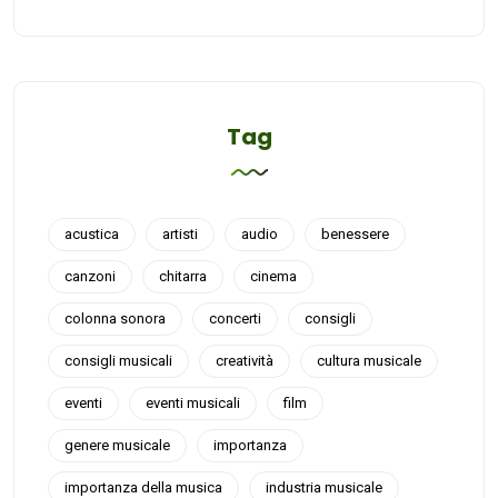
Tag
acustica
artisti
audio
benessere
canzoni
chitarra
cinema
colonna sonora
concerti
consigli
consigli musicali
creatività
cultura musicale
eventi
eventi musicali
film
genere musicale
importanza
importanza della musica
industria musicale