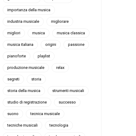
importanza della musica
industria musicale
migliorare
migliori
musica
musica classica
musica italiana
origini
passione
pianoforte
playlist
produzione musicale
relax
segreti
storia
storia della musica
strumenti musicali
studio di registrazione
successo
suono
tecnica musicale
tecniche musicali
tecnologia