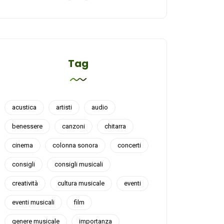
Tag
acustica
artisti
audio
benessere
canzoni
chitarra
cinema
colonna sonora
concerti
consigli
consigli musicali
creatività
cultura musicale
eventi
eventi musicali
film
genere musicale
importanza