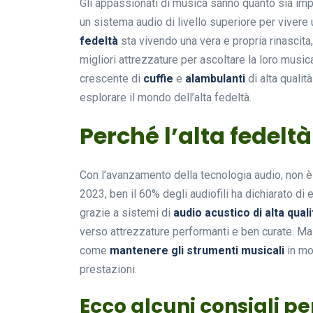
Gli appassionati di musica sanno quanto sia im
un sistema audio di livello superiore per vivere
fedeltà
sta vivendo una vera e propria rinascita
migliori attrezzature per ascoltare la loro musi
crescente di
cuffie
e
alambulanti
di alta qualit
esplorare il mondo dell’alta fedeltà.
Perché l’alta fedelt
Con l’avanzamento della tecnologia audio, non è m
2023, ben il 60% degli audiofili ha dichiarato di
grazie a sistemi di
audio acustico di alta quali
verso attrezzature performanti e ben curate. M
come
mantenere gli strumenti musicali
in mo
prestazioni.
Ecco alcuni consigli p