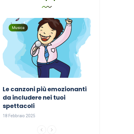
Musica
Musica
Le canzoni più emozionanti
Come sceglier
a
da includere nei tuoi
perfetta per i
spettacoli
18 Febbraio 2025
18 Febbraio 2025