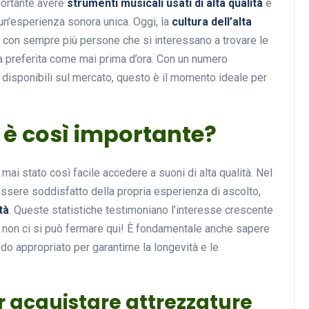
portante avere
strumenti musicali usati di alta qualità
e
 un’esperienza sonora unica. Oggi, la
cultura dell’alta
, con sempre più persone che si interessano a trovare le
ca preferita come mai prima d’ora. Con un numero
Musica
à disponibili sul mercato, questo è il momento ideale per
à è così importante?
ai stato così facile accedere a suoni di alta qualità. Nel
 essere soddisfatto della propria esperienza di ascolto,
Musicoterapia: un
tà
. Queste statistiche testimoniano l’interesse crescente
approccio innovativo per l
a non ci si può fermare qui! È fondamentale anche sapere
cura dei disturbi del sonno
do appropriato per garantirne la longevità e le
18 Febbraio 2025
er acquistare attrezzature