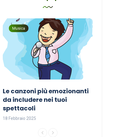
Musica
Musica
Le canzoni più emozionanti
Come sceglier
a
da includere nei tuoi
perfetta per i
spettacoli
18 Febbraio 2025
18 Febbraio 2025