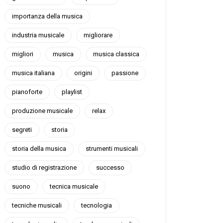
importanza della musica
industria musicale
migliorare
migliori
musica
musica classica
musica italiana
origini
passione
pianoforte
playlist
produzione musicale
relax
segreti
storia
storia della musica
strumenti musicali
studio di registrazione
successo
suono
tecnica musicale
tecniche musicali
tecnologia