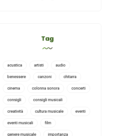
Tag
acustica
artisti
audio
benessere
canzoni
chitarra
cinema
colonna sonora
concerti
consigli
consigli musicali
creatività
cultura musicale
eventi
eventi musicali
film
genere musicale
importanza