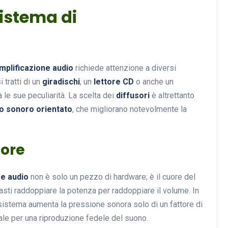
Sistema di
Musica
mplificazione audio
richiede attenzione a diversi
i tratti di un
giradischi
, un
lettore CD
o anche un
 le sue peculiarità. La scelta dei
diffusori
è altrettanto
so sonoro orientato
, che migliorano notevolmente la
tore
Musicoterapia: un
approccio innovativo per l
re audio
non è solo un pezzo di hardware; è il cuore del
cura dei disturbi del sonno
sti raddoppiare la potenza per raddoppiare il volume. In
18 Febbraio 2025
sistema aumenta la pressione sonora solo di un fattore di
itale per una riproduzione fedele del suono.