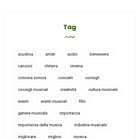
Tag
acustica
artisti
audio
benessere
canzoni
chitarra
cinema
colonna sonora
concerti
consigli
consigli musicali
creatività
cultura musicale
eventi
eventi musicali
film
genere musicale
importanza
importanza della musica
industria musicale
migliorare
migliori
musica