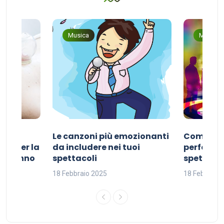
Musica
Musica
Le canzoni più emozionanti
Come sce
ivo per la
da includere nei tuoi
perfetta p
del sonno
spettacoli
spettacol
18 Febbraio 2025
18 Febbraio