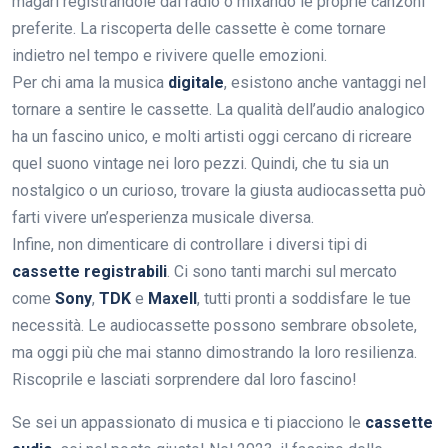
magari registrandole dal radio o mixando le proprie canzoni
preferite. La riscoperta delle cassette è come tornare
indietro nel tempo e rivivere quelle emozioni.
Per chi ama la musica
digitale
, esistono anche vantaggi nel
tornare a sentire le cassette. La qualità dell’audio analogico
ha un fascino unico, e molti artisti oggi cercano di ricreare
quel suono vintage nei loro pezzi. Quindi, che tu sia un
nostalgico o un curioso, trovare la giusta audiocassetta può
farti vivere un’esperienza musicale diversa.
Infine, non dimenticare di controllare i diversi tipi di
cassette registrabili
. Ci sono tanti marchi sul mercato
come
Sony
,
TDK
e
Maxell
, tutti pronti a soddisfare le tue
necessità. Le audiocassette possono sembrare obsolete,
ma oggi più che mai stanno dimostrando la loro resilienza.
Riscoprile e lasciati sorprendere dal loro fascino!
Se sei un appassionato di musica e ti piacciono le
cassette