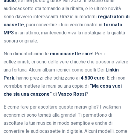
audio
, sei nel posto giusto! Nel 2023, il fascino delle
audiocassette sta tornando alla ribalta, e le ultime novità
sono davvero interessanti. Grazie ai moderni
registratori di
cassette
, puoi convertire i tuoi vecchi nastro in
formato
MP3
in un attimo, mantenendo viva la nostalgia e la qualità
sonora originale.
Non dimentichiamo le
musicassette rare
! Per i
collezionisti, ci sono delle vere chicche che possono valere
una fortuna. Alcuni album iconici, come quelli Dei
Linkin
Park
, hanno prezzi che schizzano ai
4.500 euro
. E chi non
vorrebbe mettere le mani su una copia di
“Ma cosa vuoi
che sia una canzone”
di
Vasco Rossi
?
E come fare per ascoltare queste meraviglie? I walkman
economici sono tornati alla grande! Ti permettono di
ascoltare la tua musica in modo semplice e anche di
convertire le audiocassette in digitale. Alcuni modelli, come