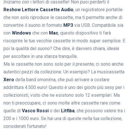
Iniziamo con i lettori di cassette! Non puoi perderti il
Reshow Lettore Cassette Audio
, un registratore portatile
che non solo riproduce le cassette, ma ti permette anche di
convertire il suono in formato
MP3
via USB. Compatibile sia
con
Windows
che con
Mac
, questo dispositivo ti farà
riscoprire le tue vecchie cassette in modo super semplice. E
poi la qualità del suono? Che dire, è davvero chiara, ideale
per ascoltare in una stanza tranquilla.
Ma le cassette non sono solo per il presente; ci sono anche
autentici pezzi da collezione. Un esempio? La musicassetta
Xero
della band omonima, che può arrivare a costare
addirittura 4.500 euro! Questo è uno dei giochi più sexy per i
collezionisti, visto che ne esistono solo 12 esemplari. Ma
non ti preoccupare, ci sono molte altre cassette rare come
quelle di
Vasco Rossi
o dei
Litfiba
, che possono valere tra i
200 e i 1000 euro. Se hai una di queste nella tua collezione,
considerati fortunato!