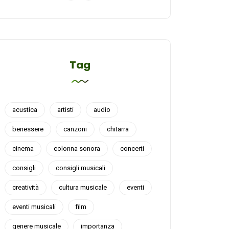
Tag
acustica
artisti
audio
benessere
canzoni
chitarra
cinema
colonna sonora
concerti
consigli
consigli musicali
creatività
cultura musicale
eventi
eventi musicali
film
genere musicale
importanza