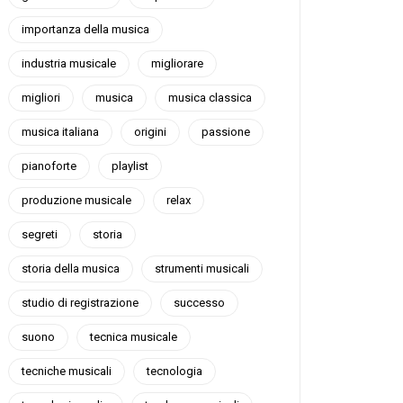
importanza della musica
industria musicale
migliorare
migliori
musica
musica classica
musica italiana
origini
passione
pianoforte
playlist
produzione musicale
relax
segreti
storia
storia della musica
strumenti musicali
studio di registrazione
successo
suono
tecnica musicale
tecniche musicali
tecnologia