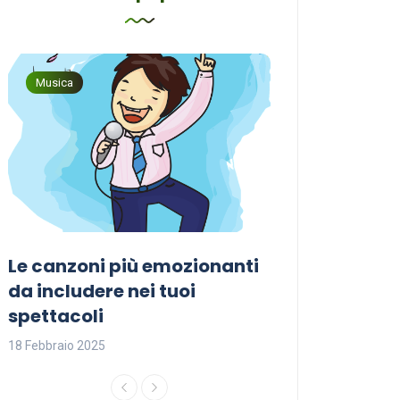
Musica
Musica
Le canzoni più emozionanti
Come sceglier
a
da includere nei tuoi
perfetta per i
spettacoli
18 Febbraio 2025
18 Febbraio 2025