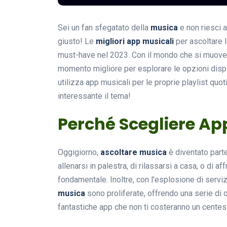
Sei un fan sfegatato della
musica
e non riesci a
giusto! Le
migliori app musicali
per ascoltare l
must-have nel 2023. Con il mondo che si muove
momento migliore per esplorare le opzioni dispon
utilizza app musicali per le proprie playlist qu
interessante il tema!
Perché Scegliere Ap
Oggigiorno,
ascoltare musica
è diventato parte 
allenarsi in palestra, di rilassarsi a casa, o di af
fondamentale. Inoltre, con l’esplosione di serv
musica
sono proliferate, offrendo una serie di 
fantastiche app che non ti costeranno un cente