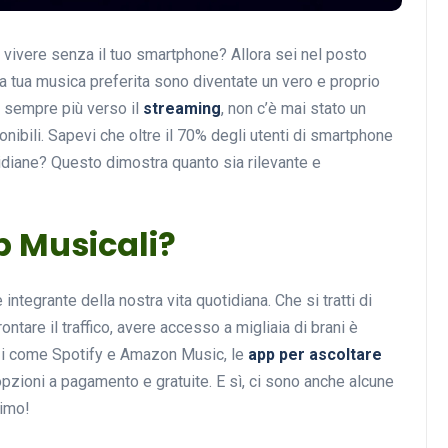
 vivere senza il tuo smartphone? Allora sei nel posto
a tua musica preferita sono diventate un vero e proprio
Musica
 sempre più verso il
streaming
, non c’è mai stato un
ibili. Sapevi che oltre il 70% degli utenti di smartphone
otidiane? Questo dimostra quanto sia rilevante e
p Musicali?
Musicoterapia: un
integrante della nostra vita quotidiana. Che si tratti di
approccio innovativo per l
frontare il traffico, avere accesso a migliaia di brani è
cura dei disturbi del sonno
izi come Spotify e Amazon Music, le
app per ascoltare
opzioni a pagamento e gratuite. E sì, ci sono anche alcune
18 Febbraio 2025
simo!