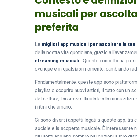
Contesto e definizio
musicali per ascolt
preferita
Le
migliori app musicali per ascoltare la tua
della nostra vita quotidiana, grazie all’avanzam
streaming musicale
. Questo concetto ha pres
ovunque e in qualsiasi momento, cambiando radi
Fondamentalmente, queste app sono piattaforme 
playlist e scoprire nuovi artisti, il tutto con u
del settore, l’accesso illimitato alla musica ha 
i ritmi che amano.
Ci sono diversi aspetti legati a queste app, tra 
sociale e la scoperta musicale. È interessante n
gli utenti abbiano sempre più opzioni a loro dis