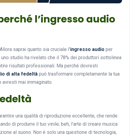
perché l’ingresso audio
Musica
Allora saprai quanto sia cruciale l’
ingresso audio
per
uno studio ha rivelato che il 78% dei produttori sottolinea
tire risultati professionali. Ma perché dovresti
io di alta fedeltà
può trasformare completamente la tua
n avresti mai immaginato.
Musicoterapia: un
fedeltà
approccio innovativo per l
cura dei disturbi del sonno
arantire una qualità di riproduzione eccellente, che rende
18 Febbraio 2025
do di produrre il tuo vinile; beh, l’arte di creare musica
zione al suono. Non è solo una questione di tecnologia,