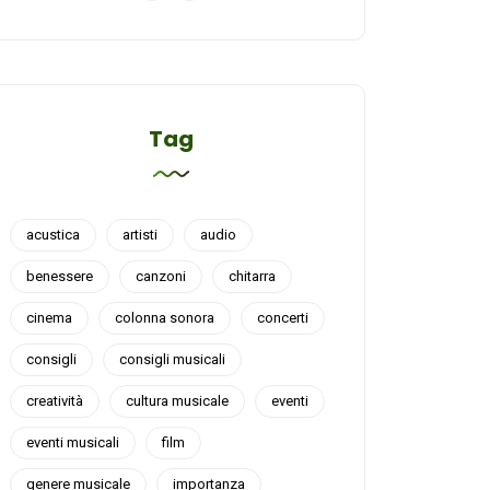
Tag
acustica
artisti
audio
benessere
canzoni
chitarra
cinema
colonna sonora
concerti
consigli
consigli musicali
creatività
cultura musicale
eventi
eventi musicali
film
genere musicale
importanza