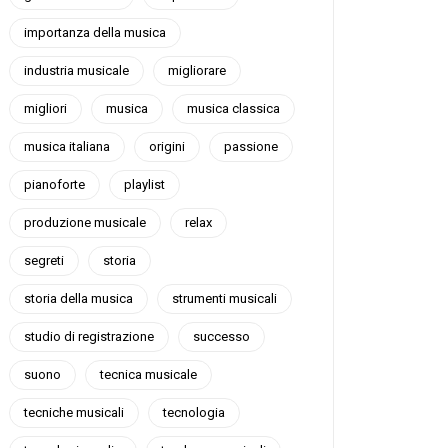
importanza della musica
industria musicale
migliorare
migliori
musica
musica classica
musica italiana
origini
passione
pianoforte
playlist
produzione musicale
relax
segreti
storia
storia della musica
strumenti musicali
studio di registrazione
successo
suono
tecnica musicale
tecniche musicali
tecnologia