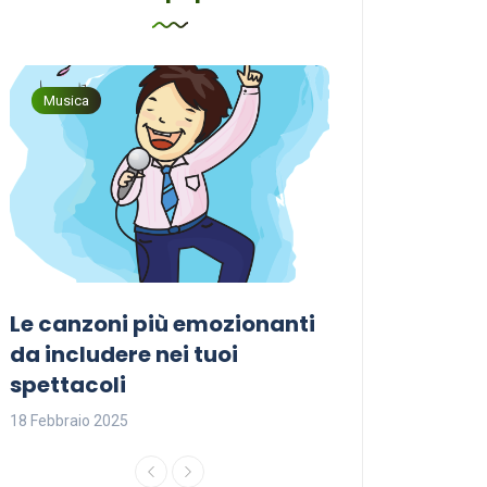
Musica
Musica
Le canzoni più emozionanti
Come sceglier
a
da includere nei tuoi
perfetta per i
spettacoli
18 Febbraio 2025
18 Febbraio 2025