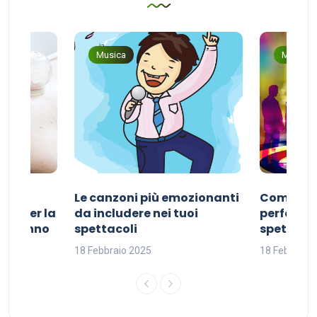
Musica
Musica
Le canzoni più emozionanti
Come sce
ivo per la
da includere nei tuoi
perfetta p
del sonno
spettacoli
spettacol
18 Febbraio 2025
18 Febbraio