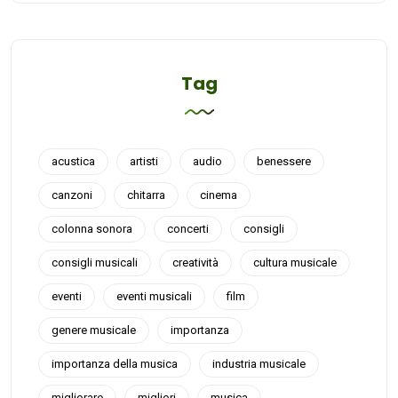
Tag
acustica
artisti
audio
benessere
canzoni
chitarra
cinema
colonna sonora
concerti
consigli
consigli musicali
creatività
cultura musicale
eventi
eventi musicali
film
genere musicale
importanza
importanza della musica
industria musicale
migliorare
migliori
musica