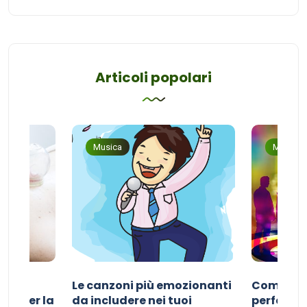
Articoli popolari
Musica
Musica
Le canzoni più emozionanti
Come sce
ivo per la
da includere nei tuoi
perfetta p