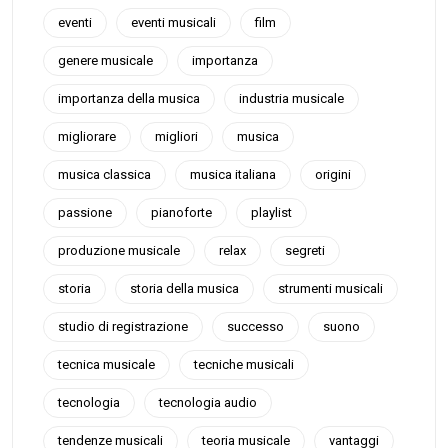
eventi
eventi musicali
film
genere musicale
importanza
importanza della musica
industria musicale
migliorare
migliori
musica
musica classica
musica italiana
origini
passione
pianoforte
playlist
produzione musicale
relax
segreti
storia
storia della musica
strumenti musicali
studio di registrazione
successo
suono
tecnica musicale
tecniche musicali
tecnologia
tecnologia audio
tendenze musicali
teoria musicale
vantaggi