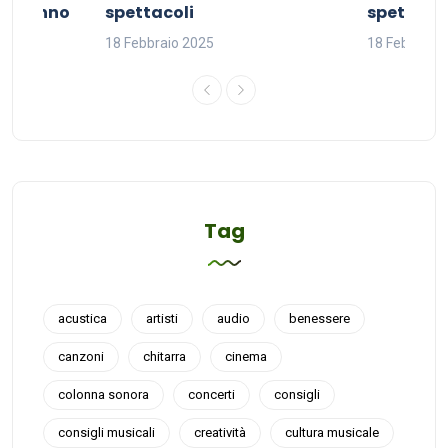
del sonno
spettacoli
spettacol
18 Febbraio 2025
18 Febbraio
Tag
acustica
artisti
audio
benessere
canzoni
chitarra
cinema
colonna sonora
concerti
consigli
consigli musicali
creatività
cultura musicale