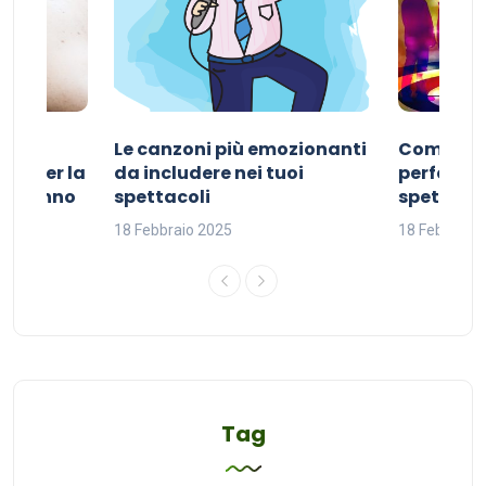
Le canzoni più emozionanti
Come sce
ivo per la
da includere nei tuoi
perfetta p
del sonno
spettacoli
spettacol
18 Febbraio 2025
18 Febbraio
Tag