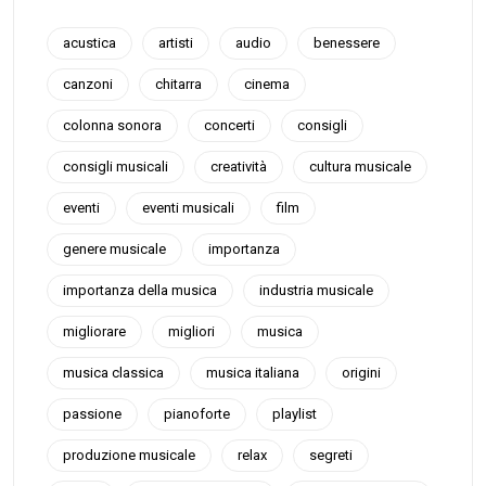
acustica
artisti
audio
benessere
canzoni
chitarra
cinema
colonna sonora
concerti
consigli
consigli musicali
creatività
cultura musicale
eventi
eventi musicali
film
genere musicale
importanza
importanza della musica
industria musicale
migliorare
migliori
musica
musica classica
musica italiana
origini
passione
pianoforte
playlist
produzione musicale
relax
segreti