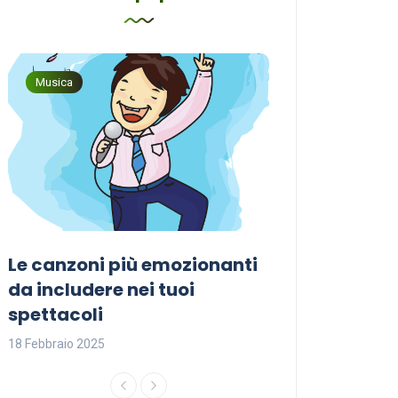
Musica
Musica
Le canzoni più emozionanti
Come sceglier
a
da includere nei tuoi
perfetta per i
spettacoli
18 Febbraio 2025
18 Febbraio 2025