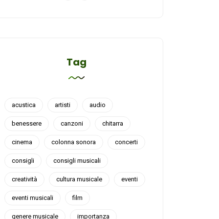
Tag
acustica
artisti
audio
benessere
canzoni
chitarra
cinema
colonna sonora
concerti
consigli
consigli musicali
creatività
cultura musicale
eventi
eventi musicali
film
genere musicale
importanza