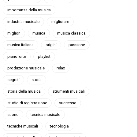
importanza della musica
industria musicale
migliorare
migliori
musica
musica classica
musica italiana
origini
passione
pianoforte
playlist
produzione musicale
relax
segreti
storia
storia della musica
strumenti musicali
studio di registrazione
successo
suono
tecnica musicale
tecniche musicali
tecnologia