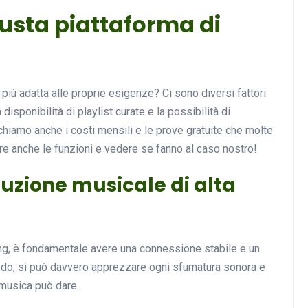
iusta piattaforma di
Musica
più adatta alle proprie esigenze? Ci sono diversi fattori
a disponibilità di playlist curate e la possibilità di
ichiamo anche i costi mensili e le prove gratuite che molte
re anche le funzioni e vedere se fanno al caso nostro!
duzione musicale di alta
Musicoterapia: un
approccio innovativo per l
cura dei disturbi del sonno
ng, è fondamentale avere una connessione stabile e un
18 Febbraio 2025
odo, si può davvero apprezzare ogni sfumatura sonora e
 musica può dare.