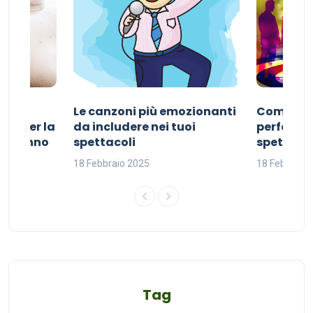
Le canzoni più emozionanti
Come sce
ivo per la
da includere nei tuoi
perfetta p
del sonno
spettacoli
spettacol
18 Febbraio 2025
18 Febbraio
Tag