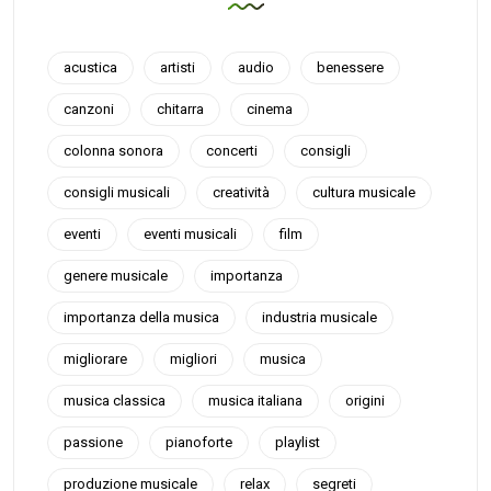
acustica
artisti
audio
benessere
canzoni
chitarra
cinema
colonna sonora
concerti
consigli
consigli musicali
creatività
cultura musicale
eventi
eventi musicali
film
genere musicale
importanza
importanza della musica
industria musicale
migliorare
migliori
musica
musica classica
musica italiana
origini
passione
pianoforte
playlist
produzione musicale
relax
segreti