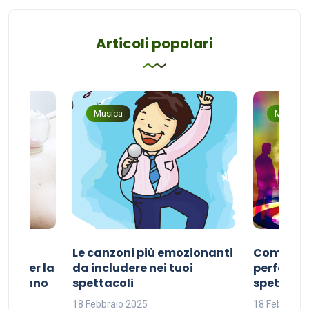
Articoli popolari
Musica
Musica
Le canzoni più emozionanti
Come sce
ivo per la
da includere nei tuoi
perfetta p
del sonno
spettacoli
spettacol
18 Febbraio 2025
18 Febbraio