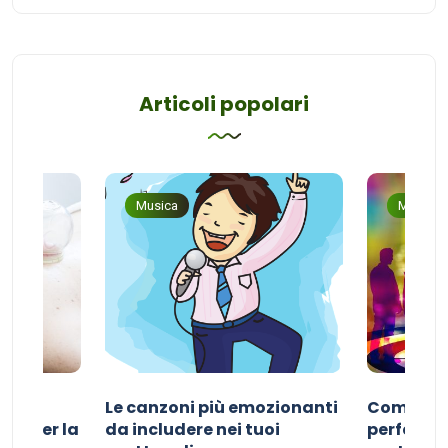
Articoli popolari
Musica
Musica
Le canzoni più emozionanti
Come sce
ivo per la
da includere nei tuoi
perfetta p