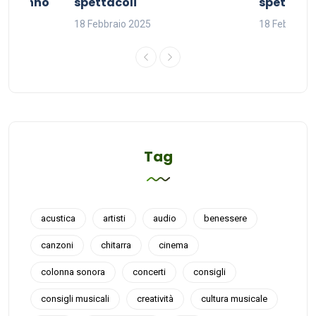
del sonno
spettacoli
spettacol
18 Febbraio 2025
18 Febbraio
Tag
acustica
artisti
audio
benessere
canzoni
chitarra
cinema
colonna sonora
concerti
consigli
consigli musicali
creatività
cultura musicale