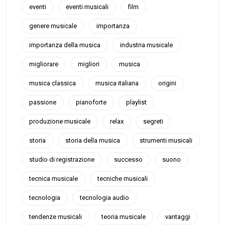
eventi
eventi musicali
film
genere musicale
importanza
importanza della musica
industria musicale
migliorare
migliori
musica
musica classica
musica italiana
origini
passione
pianoforte
playlist
produzione musicale
relax
segreti
storia
storia della musica
strumenti musicali
studio di registrazione
successo
suono
tecnica musicale
tecniche musicali
tecnologia
tecnologia audio
tendenze musicali
teoria musicale
vantaggi