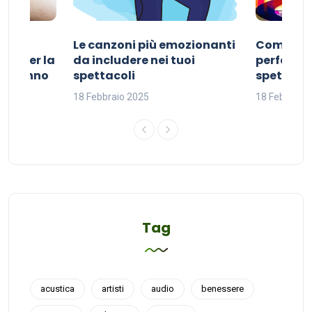
Le canzoni più emozionanti
Come sce
ivo per la
da includere nei tuoi
perfetta p
del sonno
spettacoli
spettacol
18 Febbraio 2025
18 Febbraio
Tag
acustica
artisti
audio
benessere