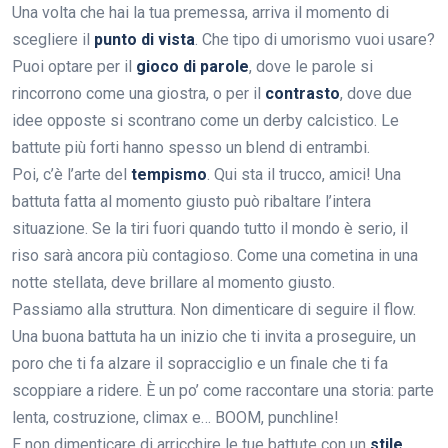
Una volta che hai la tua premessa, arriva il momento di
scegliere il
punto di vista
. Che tipo di umorismo vuoi usare?
Puoi optare per il
gioco di parole
, dove le parole si
rincorrono come una giostra, o per il
contrasto
, dove due
idee opposte si scontrano come un derby calcistico. Le
battute più forti hanno spesso un blend di entrambi.
Poi, c’è l’arte del
tempismo
. Qui sta il trucco, amici! Una
battuta fatta al momento giusto può ribaltare l’intera
situazione. Se la tiri fuori quando tutto il mondo è serio, il
riso sarà ancora più contagioso. Come una cometina in una
notte stellata, deve brillare al momento giusto.
Passiamo alla struttura. Non dimenticare di seguire il flow.
Una buona battuta ha un inizio che ti invita a proseguire, un
poro che ti fa alzare il sopracciglio e un finale che ti fa
scoppiare a ridere. È un po’ come raccontare una storia: parte
lenta, costruzione, climax e… BOOM, punchline!
E non dimenticare di arricchire le tue battute con un
stile