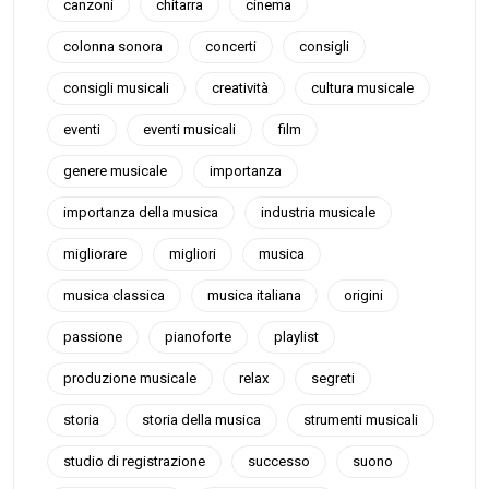
canzoni
chitarra
cinema
colonna sonora
concerti
consigli
consigli musicali
creatività
cultura musicale
eventi
eventi musicali
film
genere musicale
importanza
importanza della musica
industria musicale
migliorare
migliori
musica
musica classica
musica italiana
origini
passione
pianoforte
playlist
produzione musicale
relax
segreti
storia
storia della musica
strumenti musicali
studio di registrazione
successo
suono