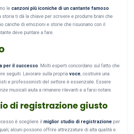
ono le
canzoni più iconiche di un cantante famoso
.
a storia ti dà la chiave per scrivere e produrre brani che
o cariche di emozioni e storie che risuonano con il
Musica
tante deve puntare a fare.
so
ta per il successo
. Molti esperti concordano sul fatto che
e seguiti. Lavorare sulla propria
voce
, costruire una
tisti e professionisti del settore è essenziale. Essere
Musicoterapia: un
e musicali aiuta a rimanere rilevanti e a farsi notare.
approccio innovativo per l
o di registrazione giusto
cura dei disturbi del sonno
18 Febbraio 2025
ccesso è scegliere il
miglior studio di registrazione
per
guali; alcuni possono offrire attrezzature di alta qualità e