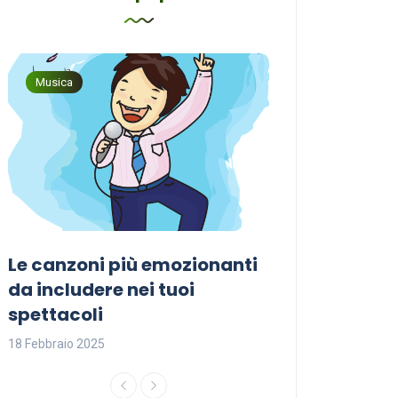
Musica
Musica
Le canzoni più emozionanti
Come sceglier
a
da includere nei tuoi
perfetta per i
spettacoli
18 Febbraio 2025
18 Febbraio 2025