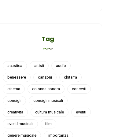
Tag
acustica
artisti
audio
benessere
canzoni
chitarra
cinema
colonna sonora
concerti
consigli
consigli musicali
creatività
cultura musicale
eventi
eventi musicali
film
genere musicale
importanza