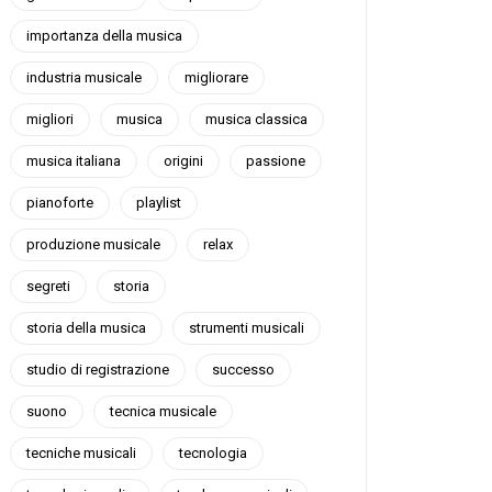
importanza della musica
industria musicale
migliorare
migliori
musica
musica classica
musica italiana
origini
passione
pianoforte
playlist
produzione musicale
relax
segreti
storia
storia della musica
strumenti musicali
studio di registrazione
successo
suono
tecnica musicale
tecniche musicali
tecnologia