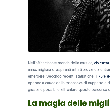
Nell’affascinante mondo della musica,
diventar
anno, migliaia di aspiranti artisti provano a en
emergere. Secondo recenti statistiche, il
75% de
spesso a causa della mancanza di supporto e d
giusta, è possibile affrontare questo percorso
La magia delle migli