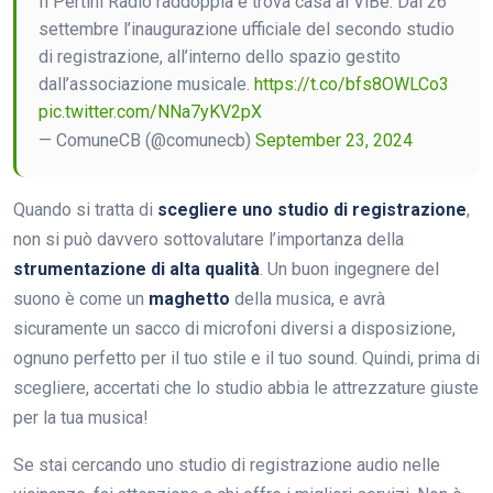
Il Pertini Radio raddoppia e trova casa al ViBe. Dal 26
settembre l’inaugurazione ufficiale del secondo studio
di registrazione, all’interno dello spazio gestito
dall’associazione musicale.
https://t.co/bfs8OWLCo3
pic.twitter.com/NNa7yKV2pX
— ComuneCB (@comunecb)
September 23, 2024
Quando si tratta di
scegliere uno studio di registrazione
,
non si può davvero sottovalutare l’importanza della
strumentazione di alta qualità
. Un buon ingegnere del
suono è come un
maghetto
della musica, e avrà
sicuramente un sacco di microfoni diversi a disposizione,
ognuno perfetto per il tuo stile e il tuo sound. Quindi, prima di
scegliere, accertati che lo studio abbia le attrezzature giuste
per la tua musica!
Se stai cercando uno studio di registrazione audio nelle