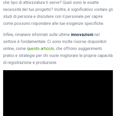
che tipo di attrezzatura ti serve? Quali sono le esatte
necessità del tuo progetto? Inoltre, è significativo visitare gli
studi di persona e discutere con il personale per capire
come possono rispondere alle tue esigenze specifiche.
Infine, rimanere informati sulle ultime
innovazioni
nel
settore è fondamentale. Ci sono molte risorse disponibili
online, come
questo articolo
, che offrono suggerimenti
pratici e strategie per chi vuole migliorare le proprie capacità
di registrazione e produzione.