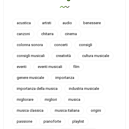
acustica
artisti
audio
benessere
canzoni
chitarra
cinema
colonna sonora
concerti
consigli
consigli musicali
creatività
cultura musicale
eventi
eventi musicali
film
genere musicale
importanza
importanza della musica
industria musicale
migliorare
migliori
musica
musica classica
musica italiana
origini
passione
pianoforte
playlist