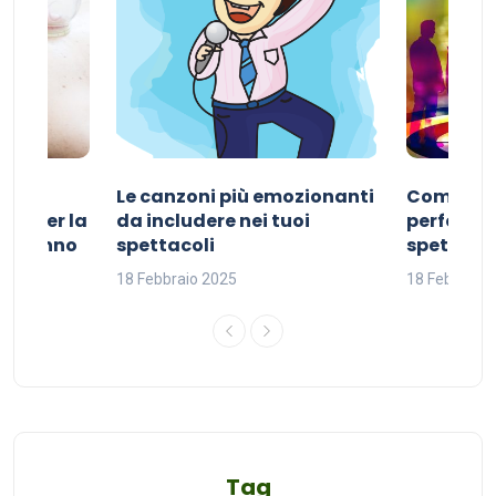
Le canzoni più emozionanti
Come sce
ivo per la
da includere nei tuoi
perfetta p
del sonno
spettacoli
spettacol
18 Febbraio 2025
18 Febbraio
Tag