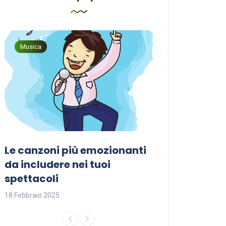
Musica
Musica
Le canzoni più emozionanti
Come sceglier
a
da includere nei tuoi
perfetta per i
spettacoli
18 Febbraio 2025
18 Febbraio 2025