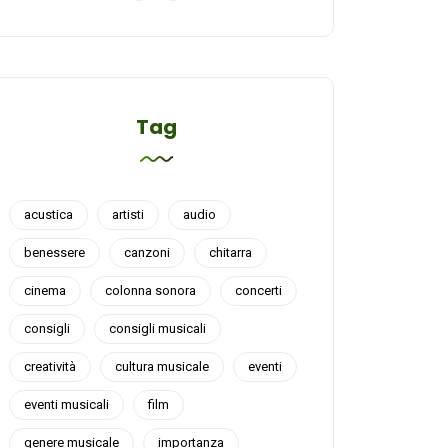
Tag
acustica
artisti
audio
benessere
canzoni
chitarra
cinema
colonna sonora
concerti
consigli
consigli musicali
creatività
cultura musicale
eventi
eventi musicali
film
genere musicale
importanza