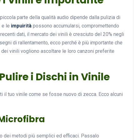
piccola parte della qualità audio dipende dalla pulizia di
e
e le
impuirità
possono accumularsi, compromettendo
Musica
recenti dati, il mercato dei vinili è cresciuto del 20% negli
segni di rallentamento, ecco perché è più importante che
ei vinili vogliono ascoltare le loro canzoni preferite
Pulire i Dischi in Vinile
Musicoterapia: un
ti il tuo vinile come se fosse nuovo di zecca. Ecco alcuni
approccio innovativo per l
cura dei disturbi del sonno
 Microfibra
18 Febbraio 2025
no dei metodi più semplici ed efficaci. Passalo