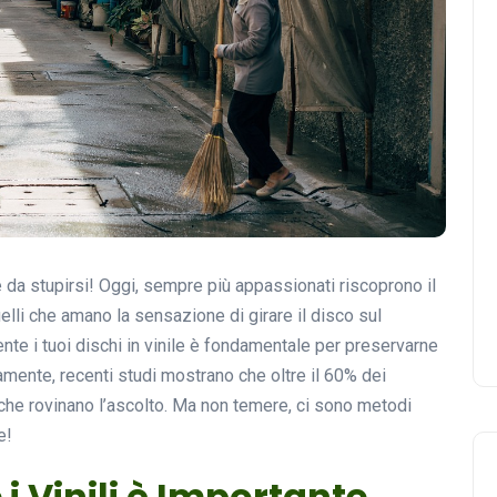
 c’è da stupirsi! Oggi, sempre più appassionati riscoprono il
quelli che amano la sensazione di girare il disco sul
nte i tuoi dischi in vinile è fondamentale per preservarne
samente, recenti studi mostrano che oltre il 60% dei
re che rovinano l’ascolto. Ma non temere, ci sono metodi
e!
 Vinili è Importante