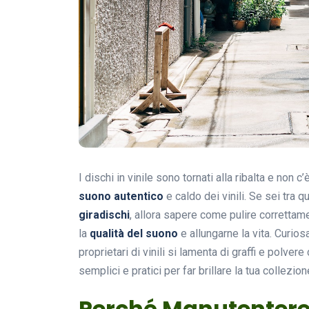
I dischi in vinile sono tornati alla ribalta e non
suono autentico
e caldo dei vinili. Se sei tra 
giradischi
, allora sapere come pulire correttame
la
qualità del suono
e allungarne la vita. Curio
proprietari di vinili si lamenta di graffi e polve
semplici e pratici per far brillare la tua collezion
Perché Manutentere i