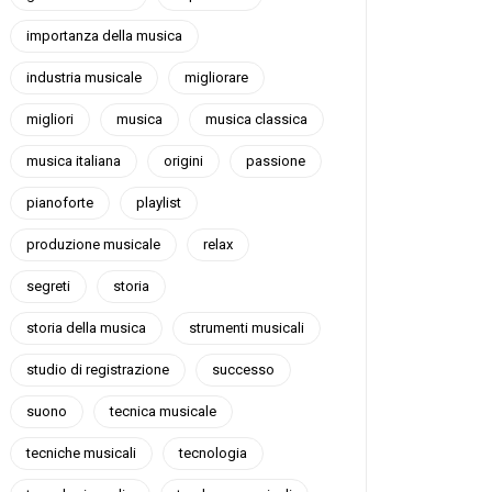
importanza della musica
industria musicale
migliorare
migliori
musica
musica classica
musica italiana
origini
passione
pianoforte
playlist
produzione musicale
relax
segreti
storia
storia della musica
strumenti musicali
studio di registrazione
successo
suono
tecnica musicale
tecniche musicali
tecnologia