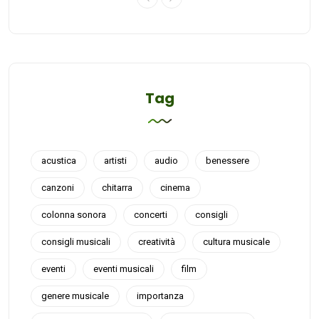
Tag
acustica
artisti
audio
benessere
canzoni
chitarra
cinema
colonna sonora
concerti
consigli
consigli musicali
creatività
cultura musicale
eventi
eventi musicali
film
genere musicale
importanza