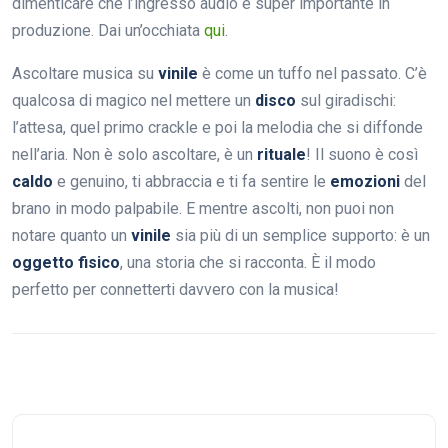
dimenticare che l’ingresso audio è super importante in
produzione. Dai un’occhiata
qui
.
Ascoltare musica su
vinile
è come un tuffo nel passato. C’è
qualcosa di magico nel mettere un
disco
sul giradischi:
l’attesa, quel primo crackle e poi la melodia che si diffonde
nell’aria. Non è solo ascoltare, è un
rituale
! Il suono è così
caldo
e genuino, ti abbraccia e ti fa sentire le
emozioni
del
brano in modo palpabile. E mentre ascolti, non puoi non
notare quanto un
vinile
sia più di un semplice supporto: è un
oggetto fisico
, una storia che si racconta. È il modo
perfetto per connetterti davvero con la musica!