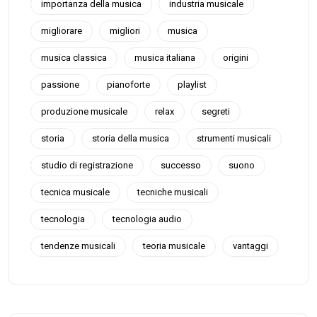
importanza della musica
industria musicale
migliorare
migliori
musica
musica classica
musica italiana
origini
passione
pianoforte
playlist
produzione musicale
relax
segreti
storia
storia della musica
strumenti musicali
studio di registrazione
successo
suono
tecnica musicale
tecniche musicali
tecnologia
tecnologia audio
tendenze musicali
teoria musicale
vantaggi