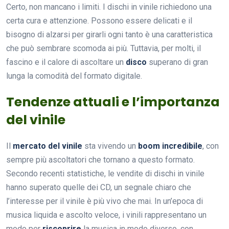
Certo, non mancano i limiti. I dischi in vinile richiedono una
certa cura e attenzione. Possono essere delicati e il
bisogno di alzarsi per girarli ogni tanto è una caratteristica
che può sembrare scomoda ai più. Tuttavia, per molti, il
fascino e il calore di ascoltare un
disco
superano di gran
lunga la comodità del formato digitale.
Tendenze attuali e l’importanza
del vinile
Il
mercato del vinile
sta vivendo un
boom incredibile
, con
sempre più ascoltatori che tornano a questo formato.
Secondo recenti statistiche, le vendite di dischi in vinile
hanno superato quelle dei CD, un segnale chiaro che
l’interesse per il vinile è più vivo che mai. In un’epoca di
musica liquida e ascolto veloce, i vinili rappresentano un
modo per
riscoprire
la musica in modo diverso, con