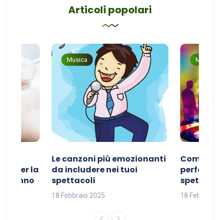
Articoli popolari
Musica
Musica
Le canzoni più emozionanti
Come sce
ivo per la
da includere nei tuoi
perfetta p
del sonno
spettacoli
spettacol
18 Febbraio 2025
18 Febbraio