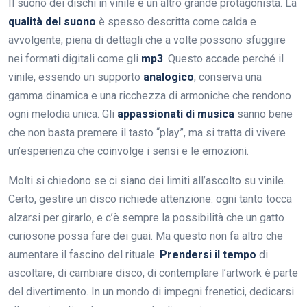
Il suono dei dischi in vinile è un altro grande protagonista. La
qualità del suono
è spesso descritta come calda e
avvolgente, piena di dettagli che a volte possono sfuggire
nei formati digitali come gli
mp3
. Questo accade perché il
vinile, essendo un supporto
analogico
, conserva una
gamma dinamica e una ricchezza di armoniche che rendono
ogni melodia unica. Gli
appassionati di musica
sanno bene
che non basta premere il tasto “play”, ma si tratta di vivere
un’esperienza che coinvolge i sensi e le emozioni.
Molti si chiedono se ci siano dei limiti all’ascolto su vinile.
Certo, gestire un disco richiede attenzione: ogni tanto tocca
alzarsi per girarlo, e c’è sempre la possibilità che un gatto
curiosone possa fare dei guai. Ma questo non fa altro che
aumentare il fascino del rituale.
Prendersi il tempo
di
ascoltare, di cambiare disco, di contemplare l’artwork è parte
del divertimento. In un mondo di impegni frenetici, dedicarsi