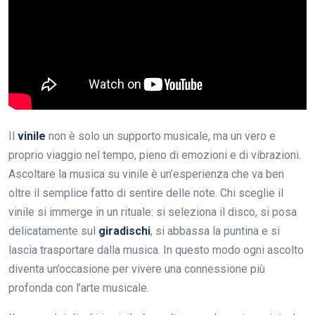
Il
vinile
non è solo un supporto musicale, ma un vero e
proprio viaggio nel tempo, pieno di emozioni e di vibrazioni.
Ascoltare la musica su vinile è un’esperienza che va ben
oltre il semplice fatto di sentire delle note. Chi sceglie il
vinile si immerge in un rituale: si seleziona il disco, si posa
delicatamente sul
giradischi
, si abbassa la puntina e si
lascia trasportare dalla musica. In questo modo ogni ascolto
diventa un’occasione per vivere una connessione più
profonda con l’arte musicale.