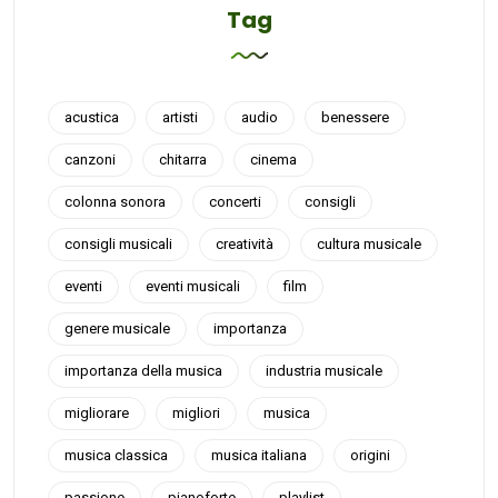
Tag
acustica
artisti
audio
benessere
canzoni
chitarra
cinema
colonna sonora
concerti
consigli
consigli musicali
creatività
cultura musicale
eventi
eventi musicali
film
genere musicale
importanza
importanza della musica
industria musicale
migliorare
migliori
musica
musica classica
musica italiana
origini
passione
pianoforte
playlist