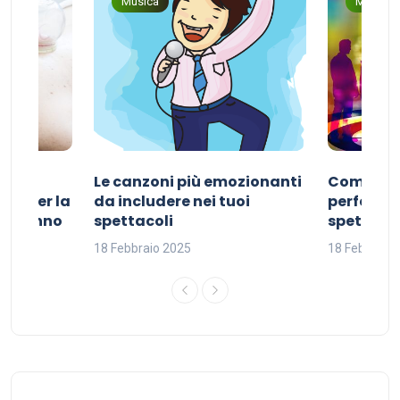
Musica
Musica
Le canzoni più emozionanti
Come sce
ivo per la
da includere nei tuoi
perfetta p
del sonno
spettacoli
spettacol
18 Febbraio 2025
18 Febbraio