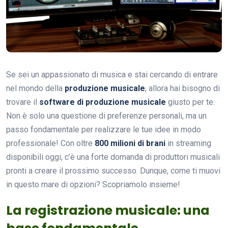
Se sei un appassionato di musica e stai cercando di entrare
nel mondo della
produzione musicale
, allora hai bisogno di
trovare il
software di produzione musicale
giusto per te.
Non è solo una questione di preferenze personali, ma un
passo fondamentale per realizzare le tue idee in modo
professionale! Con oltre
800 milioni di brani
in streaming
disponibili oggi, c’è una forte domanda di produttori musicali
pronti a creare il prossimo successo. Dunque, come ti muovi
in questo mare di opzioni? Scopriamolo insieme!
La registrazione musicale: una