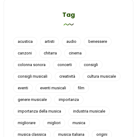
Tag
acustica
artisti
audio
benessere
canzoni
chitarra
cinema
colonna sonora
concerti
consigli
consigli musicali
creatività
cultura musicale
eventi
eventi musicali
film
genere musicale
importanza
importanza della musica
industria musicale
migliorare
migliori
musica
musica classica
musica italiana
origini