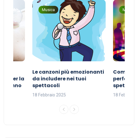
Musica
Musica
Le canzoni più emozionanti
Come sce
ivo per la
da includere nei tuoi
perfetta p
del sonno
spettacoli
spettacol
18 Febbraio 2025
18 Febbraio