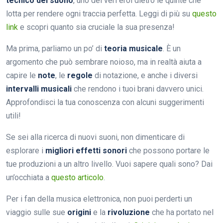
tecnico del suono
, uno dei veri eroi dietro le quinte che
lotta per rendere ogni traccia perfetta. Leggi di più su
questo
link
e scopri quanto sia cruciale la sua presenza!
Ma prima, parliamo un po’ di
teoria musicale
. È un
argomento che può sembrare noioso, ma in realtà aiuta a
capire le
note
, le
regole
di notazione, e anche i diversi
intervalli musicali
che rendono i tuoi brani davvero unici.
Approfondisci la tua conoscenza con alcuni suggerimenti
utili!
Se sei alla ricerca di nuovi suoni, non dimenticare di
esplorare i
migliori effetti sonori
che possono portare le
tue produzioni a un altro livello. Vuoi sapere quali sono? Dai
un’occhiata a
questo articolo
.
Per i fan della musica elettronica, non puoi perderti un
viaggio sulle sue
origini
e la
rivoluzione
che ha portato nel